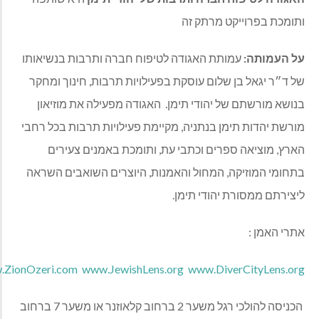
ומכת בפרוייקט מרתק זה
 העמותה
:
עמותת האגודה לטיפוח חברה ותרבות בנשיאותו
 ד״ר יגאל בן שלום עוסקת בפעילויות תרבות, חינוך ומחקר
ושא מורשתם של יהודי תימן. האגודה מפעילה את מוזיאון
רשת יהדות תימן בנתניה, מקיימת פעילויות תרבות בכל רחבי
רץ, מוציאה ספרים וכתבי עת, ותומכת באמנים צעירים
חומי המוזיקה, המחול והאמנות, היוצרים השואבים השראה
צירתם ממסורת יהודי תימן.
רי האמן :
www.ZionOzeri.com
www.JewishLens.org
www.DiverCityLens.o
הכניסה להולכי רגל משער 2 ברחוב קלאוזנר או משער 7 ברחוב