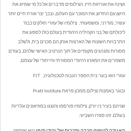
ינה את אורחות חייו. הצילומים מדברים אל כל מי שמיזג את
שן עם החדש, את המוכר עם העלום, ובכך יצר אורח חיים יותר
יר, מודרני, ומשמעותי. צילומיו של עוזרי חולקים כבוד
כולתם של בני הקהיליה היהודית בעולם כולו לספוג את
רבויות השונות של הארצות אותן הם מכנים בית, ולשלב
ורות ומנהגים מקומיים אל תוך הנרטיב האישי שלהם, בעודם
מרים את המארג היהודי המסורתי והייחודי של עצמם.
רי הוא בוגר בית הספר הגבוה לטכנולוגיה, FIT
גר באמנות וצילום ממכון פראת Pratt Institute
הם בעיר ניו יורק. צילומיו פורסמו והוצגו במוזיאונים וגלריות
ולם. זהו ספרו השביעי.
גודה לטיפוח חברה ותרבות של יהודי תימן
היא שותפה