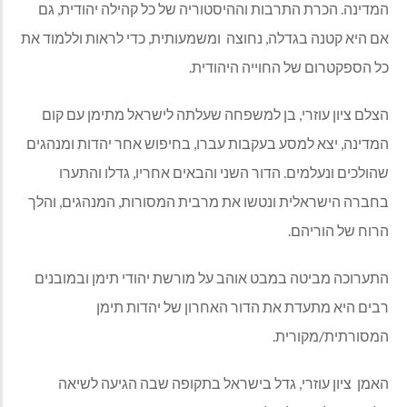
דינה. הכרת התרבות וההיסטוריה של כל קהילה יהודית, גם
 היא קטנה בגדלה, נחוצה ומשמעותית, כדי לראות וללמוד את
 הספקטרום של החוייה היהודית.
לם ציון עוזרי, בן למשפחה שעלתה לישראל מתימן עם קום
דינה, יצא למסע בעקבות עברו, בחיפוש אחר יהדות ומנהגים
ולכים ונעלמים. הדור השני והבאים אחריו, גדלו והתערו
ברה הישראלית ונטשו את מרבית המסורות, המנהגים, והלך
וח של הוריהם.
ערוכה מביטה במבט אוהב על מורשת יהודי תימן ובמובנים
ים היא מתעדת את הדור האחרון של יהדות תימן
סורתית/מקורית.
מן ציון עוזרי, גדל בישראל בתקופה שבה הגיעה לשיאה