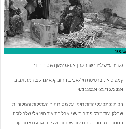
1
ריה ע"ש ליידי שרה כהן, אנו-מוזיאון העם היהודי
וס אוניברסיטת תל-אביב, רחוב קלאוזנר 15, רמת אביב
4/112024-31/12/20
ות נכתב על יהדות תימן, על מסורותיה העתיקות והמקוריות
לקן עוד מתקופת בית שני, אבל התיעוד הויזואלי שלה לוקה
סר. במיוחד חסר תיעוד של דור העלייה הגדולה אחרי קום