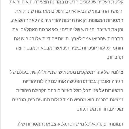
יטת העלייה של עולים חדשים במדינה הצעירה. הוא חווה את
ושר התרבותי שהביאו איתם העולים מארצות שונות ואת
סורות המגוונות: הן את תרבות יהודי אירופה לאחר השואה,
ן את העזיבה והגירוש של יהודים יוצאי ארצות האסלאם ואת
רבות שהביאו עמם לארץ. חוויות ייחודיות אלו הטביעו את
תמן על עוזרי וניכרות ביצירותיו, אשר מבטאות מבט חוצה
בויות.
לומיו של עוזרי משקפים מסע אישי שמייחל לקשר, בעולם של
ירה ואובדן. עבודתו הפגישה אותו עם קהילות יהודיות
פוזרות על פני תבל, כולל באזורים בהם הקהילה היהודית
צאת בסכנה. הוא מחפש תמיד לגלות תחושת בית, מנהגים
כרים, חוויות משותפות.
ונותיו פונות אל כל מי שהסתגל, עיצב את המסורות שלו,