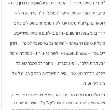
"מודל רפואה מאוחד" , המנטורית הבינלאומית ברנדון בייס –
מחברת הספר ושיטת הריפוי "המסע", ד"ר פרודנס הול –
רופאה גניקולוגית מלוס אנג'לס המתמחה בטיפולים פורצי
דרך באמצעות הורמונים -זהים ביולוגים ורפואה משלימה,
מיכל ינאי עם הרצאתה -"האושר נמצא מעבר לפינה" , דורון
ליבשטיין – Peacefullness, לאור פז-נוירוזן- מפתחת שיטת
"בעקבות הלב" , יוסי גינסברג – מחבר רב המכר שעובד
לסרט בחזרה מטואיצ'י, סיפור הישרדות מרתק בג'ונגל של
בוליביה ועוד.
תרגולים וסדנאות
מגוונים –יוגה , פילאטיס, צלילים מרפאים,
אקסטטיק דאנס, סדנאות תנועה ו
"אָלֶ"ף"
– חוויה חדשנית רב