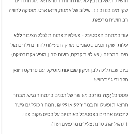
חושית המשלבת בין עולמות הרוח והתודעה אל מול התדרים
שקיימים בנו ובינינו. שילוב של אמנות, וידאו ארט ,מוסיקה לחוויה
רב חושית מרפאת.
עוד במתחם הפסטיבל – פעילויות פתוחות לכלל הציבור
ללא
עלות
: שוק דוכנים ססגוניים, מוזיקה ופעילות להורים וילדים מול
הים והמרינה. ( פעילויות קרקס, בועות סבון, מופע אקרובטיקה)
ביום שבת לילה לבן,
תיקון שבועות
מוסיקלי עם פרויקט דיוואן
הלב ודי ג׳י דרוויש
פסטיבל
יָמָּה
מורכב מעושר של תכנים בתמחור נגיש. מבחר
הרצאות ופעילויות במחיר 59 או 99 ₪ . המחיר כולל גם גישה
לתכנים אחרים בפסטיבל באותו יום על בסיס מקום פנוי.
(תרגול יוגה, סדנת צלילים מרפאים ועוד).