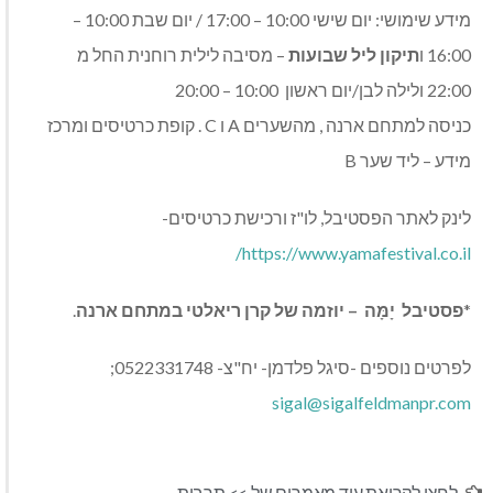
מידע שימושי: יום שישי 10:00 – 17:00 / יום שבת 10:00 –
16:00 ו
תיקון ליל שבועות
– מסיבה לילית רוחנית החל מ
22:00 ולילה לבן/יום ראשון 10:00 – 20:00
כניסה למתחם ארנה , מהשערים A ו C . קופת כרטיסים ומרכז
מידע – ליד שער B
לינק לאתר הפסטיבל, לו"ז ורכישת כרטיסים-
https://www.yamafestival.co.il/
*
פסטיבל יָמָּה – יוזמה של קרן ריאלטי במתחם ארנה
.
לפרטים נוספים -סיגל פלדמן- יח"צ- 0522331748;
sigal@sigalfeldmanpr.com
לחצו לקריאת עוד מאמרים של >>
תרבות