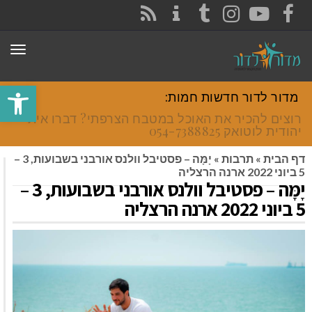
CONTACT
RSS
INSTAGRAM
TUMBLR
YOUTUBE
FACEBOOK
תפר
פתח סרגל
מדור לדור חדשות חמות:
רוצים להכיר את האוכל במטבח הצרפתי? דברו איתי
יהודית לוטואק 054-7388825.
דף הבית
»
תרבות
»
יָמָּה – פסטיבל וולנס אורבני בשבועות, 3 –
5 ביוני 2022 ארנה הרצליה
יָמָּה – פסטיבל וולנס אורבני בשבועות, 3 –
5 ביוני 2022 ארנה הרצליה