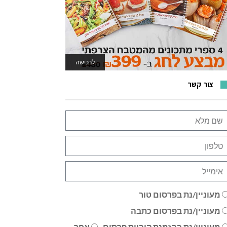
לרכישה
לאתר המשחקים
צור קשר
מעוניין/נת בפרסום טור
מעוניין/נת בפרסום כתבה
מעוניין/נת בהזמנת קוביית פרסום
אחר