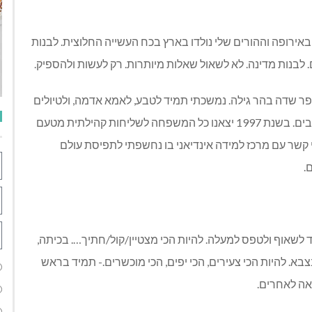
באירופה וההורים שלי נולדו בארץ בכח העשייה החלוצית. לבנות
. לבנות מדינה. לא לשאול שאלות מיותרות. רק לעשות ולהספיק.
פר שדה בהר גילה. נמשכתי תמיד לטבע, לאמא אדמה, ולטיולים
רגליים ואז… לימודי חינוך, פסיכולוגיה ותחומים טיפוליים רבים. בשנת 1997 יצאנו כל המשפחה לשליחות קהילתית מטעם
 קשר עם מרכז למידה אינדיאני בו נחשפתי לתפיסת עולם
.
שאוף ולטפס למעלה. להיות הכי מצטיין/קול/חתיך…. בכיתה,
בא. להיות הכי צעירים, הכי יפים, הכי מוכשרים.- תמיד בראש
אה לאחרים.