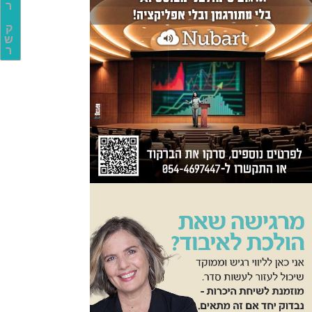
ר
ק
ש
ר