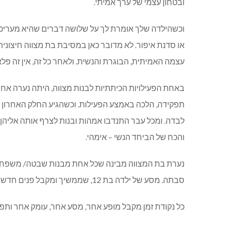
ובטחון עצמי של ערך אמיתי.
וכשהילדה שלך אומרת לך על שלושה דברים שהיא מעריכה 
או סדנת איפור. לא מדובר כאן במסיבת בת מצווה חיצוני
עצמה האמיתית, הבוגרת והנשית. ולאחר כל זה, אין זה פ
באחת הפעילויות הכיתתיות לבנות מצווה, היתה נערה אח
תפקידה, הלכה באמצע הפעילות. וכשהגיע החלק האחרון 
לבדה. ומכל עבר התנדבו אמהות ובנות לצרף אותה אליהן ל
והכח של הביחד הנשי – אימהי.
נערת בת המצווה מבינה שכל אחת מבנות שבטה/ משפחת
סבתה. מסע של ילדה בת 12, שממשיך ומקבל פנים חדשות בגיל 22 משתנה שוב בגיל 32 וכך גם בגיל 42, 52 ועד 122.
כל נקודת זמן מקבל מופע אחר, מסע אחר, עומק אחר ותפ