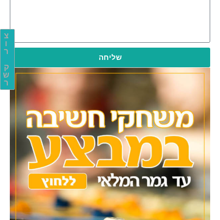
צ
ו
ר
שליחה
ק
ש
ר