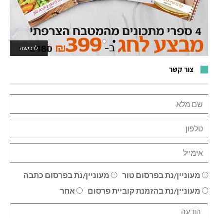
לרכישה
לאתר המשחקים
צור קשר
מעוניין/נת בפרסום טור
מעוניין/נת בפרסום כתבה
מעוניין/נת בהזמנת קוביית פרסום
אחר