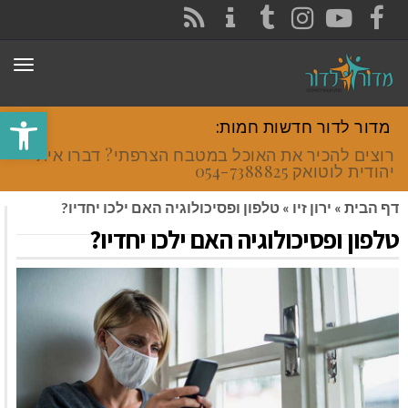
CONTACT
RSS
INSTAGRAM
TUMBLR
YOUTUBE
FACEBOOK
תפר
פתח סרגל
מדור לדור חדשות חמות:
רוצים להכיר את האוכל במטבח הצרפתי? דברו איתי
יהודית לוטואק 054-7388825.
דף הבית
»
ירון זיו
»
טלפון ופסיכולוגיה האם ילכו יחדיו?
טלפון ופסיכולוגיה האם ילכו יחדיו?