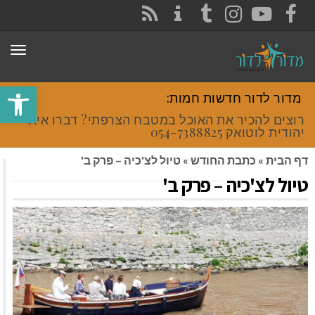
CONTACT
RSS
INSTAGRAM
TUMBLR
YOUTUBE
FACEBOOK
תפר
פתח סרגל
מדור לדור חדשות חמות:
רוצים להכיר את האוכל במטבח הצרפתי? דברו איתי
יהודית לוטואק 054-7388825.
דף הבית
»
כתבת החודש
»
טיול לצ'כיה – פרק ב'
טיול לצ'כיה – פרק ב'