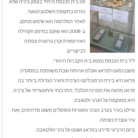
זהו בית הכנסת היחיד בצפון צ'כיה שלא
נהרס בתקופת השלטון הנאצי.
לאחר המלחמה הוא שימש מחסן.
ב-2008 הוא שוקם במימון הקהילה
האירופאית וקרן נורווגית ונפתח
לביקורים.
ליד בית הכנסת נמצא בית הקברות היהודי.
משם נסענו לפראג ואכלנו ארוחת שבת משותפת במסעדה.
פראג היא בירת הרפובליקה הצ'כית והעיר הגדולה ביותר בה.
פראג מהווה את המרכז הכלכלי, התרבותי והתעשייתי של צ'כיה.
היא ממוקמת על הנהר ולטאבה.
טיילנו בעיר בערב הנהר והאורות והפסלים פשוט מדהימים, זאת
עיר עוצרת נשימה.
ביום הרביעי סיירנו בפראג ושטנו על נהר הולטאבה.