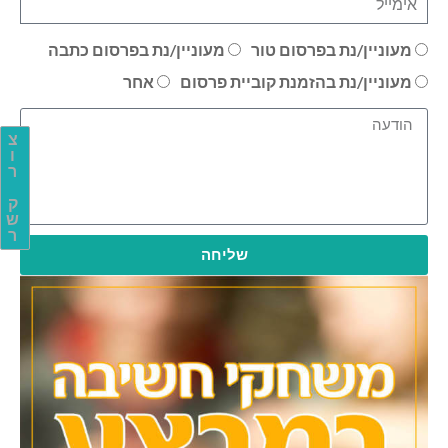
מעוניין/נת בפרסום טור
מעוניין/נת בפרסום כתבה
מעוניין/נת בהזמנת קוביית פרסום
אחר
צ
ו
ר
ק
ש
ר
שליחה