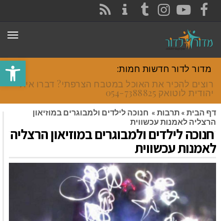
CONTACT
RSS
INSTAGRAM
TUMBLR
YOUTUBE
FACEBOOK
תפר
פתח סרגל
מדור לדור חדשות חמות:
רוצים להכיר את האוכל במטבח הצרפתי? דברו איתי
יהודית לוטואק 054-7388825.
דף הבית
»
תרבות
»
חנוכה לילדים ולמבוגרים במוזיאון
הרצליה לאמנות עכשווית
חנוכה לילדים ולמבוגרים במוזיאון הרצליה
לאמנות עכשווית