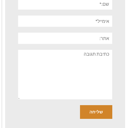
שם:*
אימייל*
אתר:
תגובה