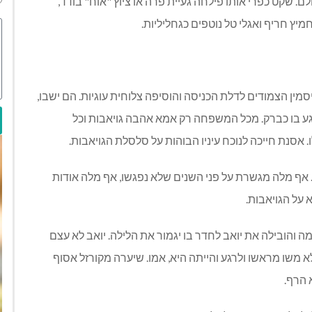
. שקט כפרי אותו פילחה געיית פרה או ציוץ "אוח" בודד,
ץ חריף ואגלי טל נוטפים כגחליליות.
ן הצמודים לדלת הכניסה והוסיפה צלוחית עוגיות. הם ישבו,
 נגע בו כברק. מכל המשפחה רק אמא אהבה גויאבות וכל
אסנת חייכה לנוכח עיניו הבוהות על סלסלת הגויאבות.
אף מלה מגשרת על פני השנים שלא נפגשו, אף מלה אודות
 על הגויאבות.
 והובילה את יואב לחדר בו יגמור את הלילה. יואב לא עצם
 משו מראשו ולרגע והייתה היא, אמו. שיערה מקורזל אסוף
 הרף.