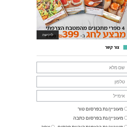
לרכישה
לאתר המשחקים
צור קשר
מעוניין/נת בפרסום טור
מעוניין/נת בפרסום כתבה
מעוניין/נת בהזמנת קוביית פרסום
אחר