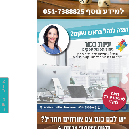
צ
ו
ר
ק
ש
ר