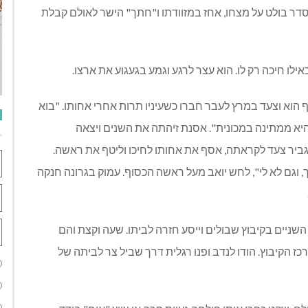
דר בולט על מצחו, אחז במזוודתו ו"חתך" הישר לאולם קבלת
ילו חיכה רק לו. הוא עצר לרגע וגמע בגעגוע את ארצו.
ף הוא וצעד במרץ לעבר חברו כשעיניו תרות אחרי אחותו. "בוא
יא ממתינה במכונית". אסנת זיהתה את השנים ויצאה
ביר צעד לקראתה, אסף את אחותו לחיכו וליטף את ראשה.
 וגם לא לי", לחש יואב מעל ראשה הכסוף. עמוק בגרונה חנקה
ניים בקיבוץ שבולים וייסע חזרה לביתו. שעה וקצת והם
 הקיבוץ. הודו לנדב ופנו רגלית דרך שביל צר לביתה של