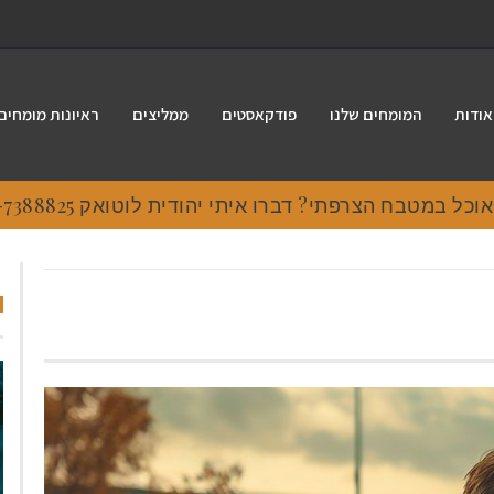
אודות
המומחים שלנו
פודקאסטים
ממליצים
ראיונות מומחים
 במטבח הצרפתי? דברו איתי יהודית לוטואק 054-7388825.