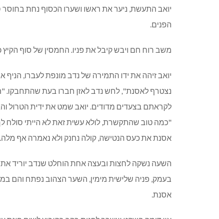
יואב התעשת, ניער את ראשו ושערו הכסוף נחת בחוסר ס
הפנים.
משב רוח חם ויבש קיבל את פניו. החמסין של סוף הקיץ כא
יואב זיהה את ידו התמירה של נדב מונפת לעברו, הניף א
נצטרף לאסנת", לחש נדב לאזן חברו בעת שהתחבקו. "ה
לקראתם בצעדים מדודים. יואב שמט את ידית הטרול והג
"כמה טוב שהתקשרת, לולא עשית זאת לא הייתי סולח לך,
אסנת את כעס הנטישה, קולה נחנק ולא נאמרה אף מלה.
השעה נשקה לחצות ובעצה אחת הוחלט שנדב יוריד את הש
בעמק, פניה שלישית מימין, השער הצהוב נפתח והם במרכז
אסנת.