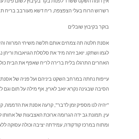
אין דומה השקט ששרר לפנות בקר בקיבוץ לשום פינת עולם
רשרוש הרוח בעלי הצפצפה, ריח דשא מעורבב בריח תחמי
בוקר בקיבוץ שובלים
אסנת חלטה תה צמחים אותם תלשה משיחי המרווה והיסמי
לגמו ושתקו. יואב זיהה מיד את סלסלת הגויאבות וריחן
האחרים התרגלו בלית ברירה לריח שאפף את הבית כולו. 
עייפות נחתה במרחב השקט ביניהם ועל פניה של אסנת. 
הסיבה שבגינה נקרא יואב לארץ, אף מילה על תום וגם לא
"יהיה לנו מספיק זמן לדבר", קרעה אסנת את הדממה, קמה
עין. תמונת גב ידה הגרומה ארוכת האצבעות של אחותו לא
ומתוח במרכז קודקודה, עמידתה יציבה וכולה עסוקה ללא