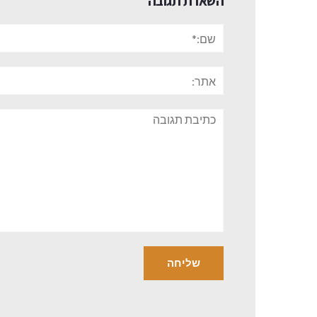
השארת תגובה
שם:*
אתר:
תגובה