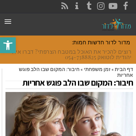
CONTACT
RSS
INSTAGRAM
TUMBLR
YOUTUBE
FACEBOOK
תפר
פתח סרגל
מדור לדור חדשות חמות:
רוצים להכיר את האוכל במטבח הצרפתי? דברו איתי
יהודית לוטואק 054-7388825.
דף הבית
»
זמן משפחתי
»
חיבור: המקום שבו הלב פוגש
אחריות
חיבור: המקום שבו הלב פוגש אחריות