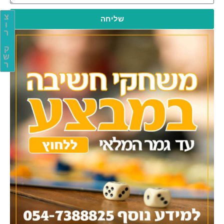
צ
שליחה
ו
ר
ק
ש
ר