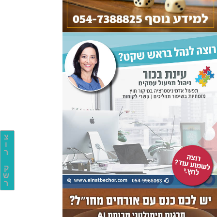
צ
ו
ר
ק
ש
ר