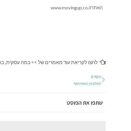
האתרwww.movingup.co.il
לחצו לקריאת עוד מאמרים של >>
במה עסקית
,
בת
הקודם
לעולם אין באמת סוף
שתפו את הפוסט