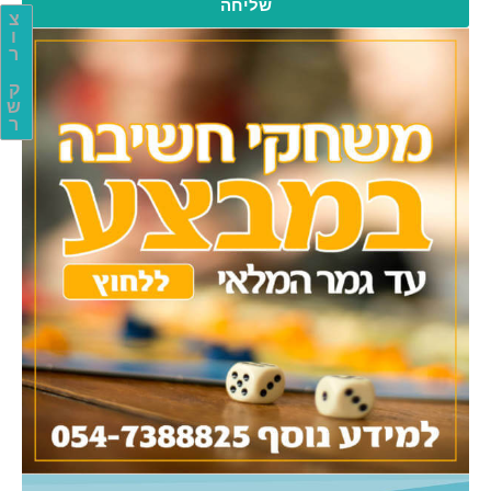
שליחה
צ
ו
ר
ק
ש
ר