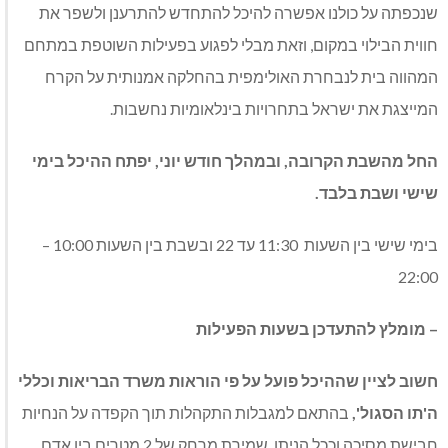
שנכפתה על כולנו אפשרה להיכל להתחדש להתרענן ולשפר את
חווית הבילוי במקום, וזאת מבלי לפגוע בפעילות השוטפת במתחם
המהווה בית לנבחרת האולימפית בהחלקה אמנותית על הקרח
המייצגת את ישראל בתחרויות בינלאומיות נחשבות.
החל מהשבת הקרובה, ובמהלך חודש יוני, יפתח ההיכל בימי
שישי ושבת בלבד.
בימי שישי בין השעות 11:30 עד 22 ובשבת בין השעות 10:00 –
22:00
–
מומלץ להתעדכן בשעות הפעילות
חשוב לציין שההיכל פועל על פי הוראות משרד הבריאות וכללי
ה'תו הסגול',
בהתאם למגבלות התקהלות תוך הקפדה על הנחיות
חבישת מסיכה וככל הניתן, שמירת מרחק של 2 מטרים בין אדם