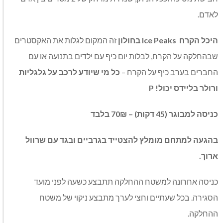
לאדם.
היכל הקרח
Ice Peaks
בחולון
זה המקום לגלות את האקסטרים
שבהחלקה על הקרח, לבלות יום כיף עם ילדים בתנועה או עם
החברים בערב כיף על הקרח –
כל מי שיודע לרכב על גלגליות
ורולר בליידס יכול!
P
כניסה למבוגר (45 דקות) – 70₪ בלבד
בהגעה למתחם מומלץ להצטייד בגרביים ובגד עם שרוול
ארוך.
כניסה אחרונה למשטח ההחלקה תתבצע כשעה לפני מועד
הסגירה. בכל שעתיים וחצי לערך מתבצע ניקוי של משטח
ההחלקה.