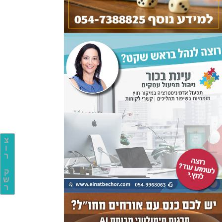
צ
ו
ר
ק
ש
ר