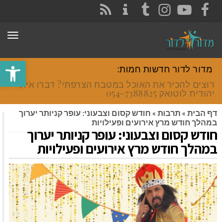
CONTACT
RSS
INSTAGRAM
TUMBLR
YOUTUBE
FACEBOOK
תפר
פתח סרגל
מדור לדור חדשות חמות:
רוצים להכיר את האוכל במטבח הצרפתי? דברו איתי
יהודית לוטואק 054-7388825.
דף הבית
»
תרבות
»
חודש קסום וצבעוני: עופר קניותר יערוך
במהלך חודש מרץ אירועים ופעילויות
חודש קסום וצבעוני: עופר קניותר יערוך
במהלך חודש מרץ אירועים ופעילויות