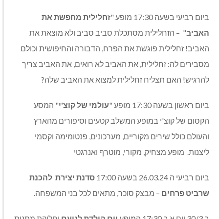
ביום רביעי בשעה 17:30 מופע "
זחלילית מחפשת את
האביב
"
– הזחלילית מסתכלת סביב סביב ולא מוצאת את
האביב! זחלילית פוגשת את הפרח, הדבורה והחיפושית וכולם
מסבירים לה: זחלילית, את האביב לא רואים, את האביב צריך
להרגיש! האם תצליח זחלילית למצוא את האביב שלה?
ביום ראשון בשעה 17:30 מופע "
עולמי של קוצ'י
" המסע
הקסום של קוצ'י במופע המשלב קטעים וסיפורים מהארץ
והעולם כולל שירים מקוריים, מערכונים, פנטומימה וקסמי
ליצנות. מופע מצחיק, מקורי, מוטרף ואנרגטי
ביום רביעי ה 26.03.24 בשעה 17:00
סדנת יצירת
להכנת
שרביט פרחים
– מבצק סוכר, מתאים לכל בני המשפחה.
ב 30/3 יום א ב 17:30 המופע
יום הולדת לנועם
וחלוקת מתנות