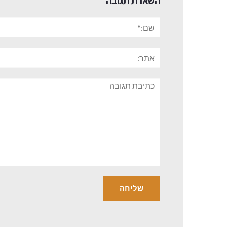
השארת תגובה
שם:*
אתר:
תגובה