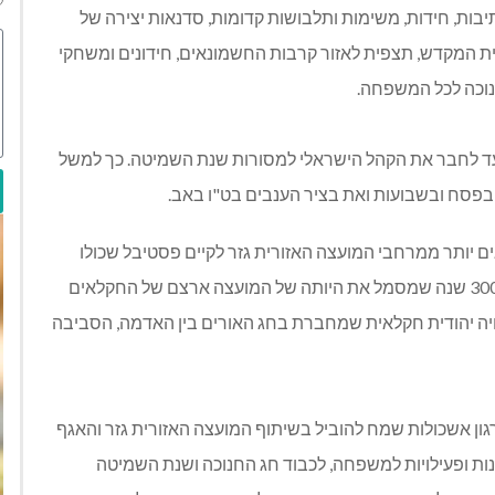
בות, חידות, משימות ותלבושות קדומות, סדנאות יצירה של
בית המקדש, תצפית לאזור קרבות החשמונאים, חידונים ומשחקי
נוכה לכל המשפחה.
עד לחבר את הקהל הישראלי למסורות שנת השמיטה. כך למשל
 בפסח ובשבועות ואת בציר הענבים בט"ו באב.
ם יותר ממרחבי המועצה האזורית גזר לקיים פסטיבל שכולו
חקלאות. בגזר נמצא לוח השנה החקלאי הראשון מלפני 3000 שנה שמסמל את היותה של המועצה ארצם של החקלאים
וויה יהודית חקלאית שמחברת בחג האורים בין האדמה, הסביבה
גון אשכולות שמח להוביל בשיתוף המועצה האזורית גזר והאגף
ות ופעילויות למשפחה, לכבוד חג החנוכה ושנת השמיטה