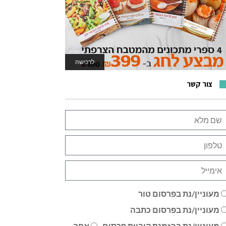
לרכישה
לאתר המשחקים
צור קשר
מעוניין/נת בפרסום טור
מעוניין/נת בפרסום כתבה
מעוניין/נת בהזמנת קוביית פרסום
אחר