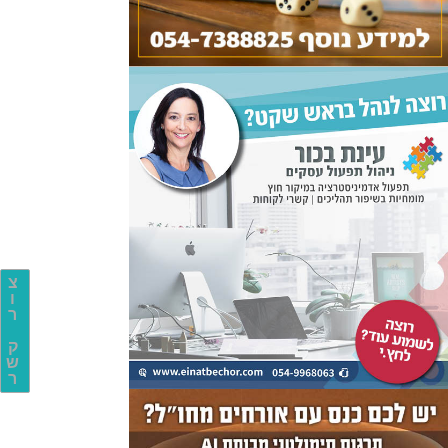
צ
ו
ר
ק
ש
ר