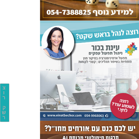
צ
ו
ר
ק
ש
ר