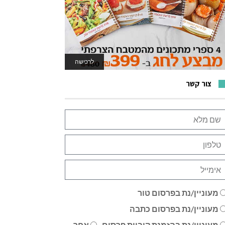
לרכישה
לאתר המשחקים
צור קשר
מעוניין/נת בפרסום טור
מעוניין/נת בפרסום כתבה
מעוניין/נת בהזמנת קוביית פרסום
אחר