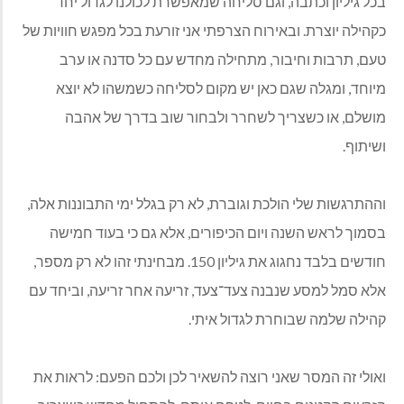
בכל גיליון וכתבה, וגם סליחה שמאפשרת לכולנו לגדול יחד
כקהילה יוצרת. ובאירוח הצרפתי אני זורעת בכל מפגש חוויות של
טעם, תרבות וחיבור, מתחילה מחדש עם כל סדנה או ערב
מיוחד, ומגלה שגם כאן יש מקום לסליחה כשמשהו לא יוצא
מושלם, או כשצריך לשחרר ולבחור שוב בדרך של אהבה
ושיתוף.
וההתרגשות שלי הולכת וגוברת, לא רק בגלל ימי התבוננות אלה,
בסמוך לראש השנה ויום הכיפורים, אלא גם כי בעוד חמישה
חודשים בלבד נחגוג את גיליון 150. מבחינתי זהו לא רק מספר,
אלא סמל למסע שנבנה צעד־צעד, זריעה אחר זריעה, וביחד עם
קהילה שלמה שבוחרת לגדול איתי.
ואולי זה המסר שאני רוצה להשאיר לכן ולכם הפעם: לראות את