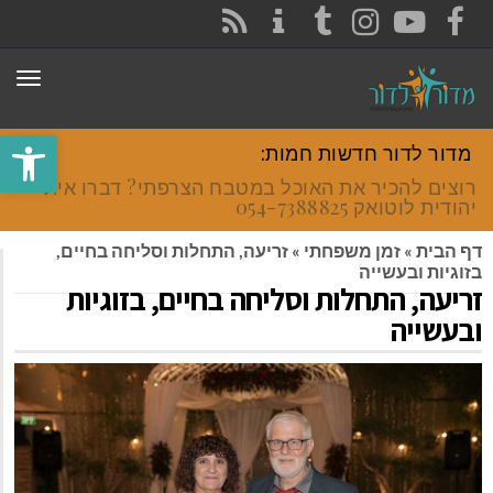
CONTACT
RSS
INSTAGRAM
TUMBLR
YOUTUBE
FACEBOOK
תפר
פתח סרגל
מדור לדור חדשות חמות:
רוצים להכיר את האוכל במטבח הצרפתי? דברו איתי
יהודית לוטואק 054-7388825.
דף הבית
»
זמן משפחתי
»
זריעה, התחלות וסליחה בחיים,
בזוגיות ובעשייה
זריעה, התחלות וסליחה בחיים, בזוגיות
ובעשייה