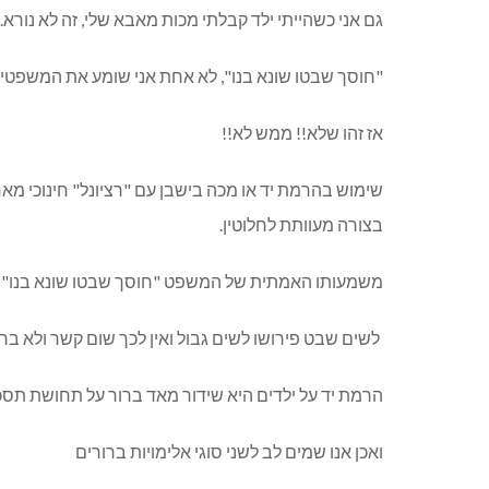
גם אני כשהייתי ילד קבלתי מכות מאבא שלי, זה לא נורא.
"חוסך שבטו שונא בנו", לא אחת אני שומע את המשפטים 
אז זהו שלא!! ממש לא!!
שימוש בהרמת יד או מכה בישבן עם "רציונל" חינוכי מ
בצורה מעוותת לחלוטין.
משמעותו האמתית של המשפט "חוסך שבטו שונא בנו" היא
לשים שבט פירושו לשים גבול ואין לכך שום קשר ולא ברמי
הרמת יד על ילדים היא שידור מאד ברור על תחושת תסכול 
ואכן אנו שמים לב לשני סוגי אלימויות ברורים