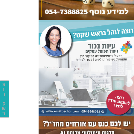
צ
ו
ר
ק
ש
ר