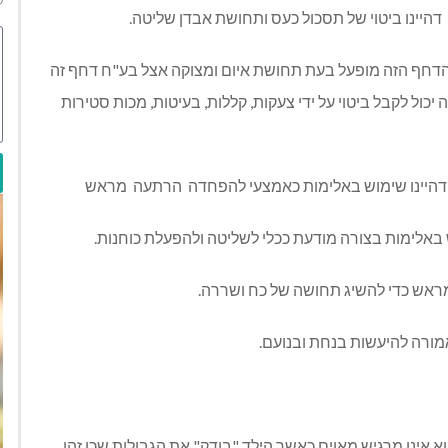
יינו ביטוי של תסכול כעס ותחושת אבדן שליטה.
ר הדחף הזה מופעל בעת תחושת איום ומצוקה אצל בע"ח דחף זה
 יכול לקבל ביטוי על ידי צעקות, קללות, בעיטות, מכות סטירות
 דהיינו שימוש באלימות כאמצעי להפחדה הרתעה מראש
באלימות בצורה מודעת ככלי לשליטה ולהפעלת כוחנות.
מראש כדי להשיג תחושה של כח ושררה.
מורה להיעשות בנחת ובנועם.
א אינו מרגיש מאוים כאשר הילד "בודק" את הגבולות שכן זהו