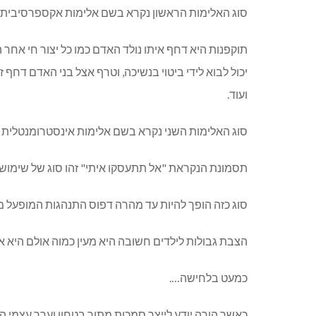
סוג האלימות הראשון נקרא בשם אלימות אקספרסיבית דה
תוקפנות היא דחף איתו נולד האדם כמו כל יצור חי אח
יכול לבוא לידי ביטוי בנשיכה, וטרף אצל בני האדם דחף זה
ועוד.
סוג האלימות השני נקרא בשם אלימות אינסטרומנטלית
תסמונת הנקראת "אל תתעסקו איתי" זהו סוג של שימוש 
סוג כזה הופך להיות עד מהרה דפוס התנהגות המופעל 
הצבת גבולות לילדים חשובה היא מעין כמוה אולם היא א
כמעט בלחישה….
כאשר הורה יודע לייצר סמכות מתוך בטחון וערך עצמי הו