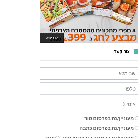
לרכישה
לאתר המשחקים
צור קשר
מעוניין/נת בפרסום טור
מעוניין/נת בפרסום כתבה
מעוניין/נת בהזמנת קוביית פרסום
אחר