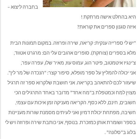
בחברה ליצוא –
היא בהחלט אישה מרתקת !
איזה סגנון ספרים את קוראת?
"יש לי ספרייה ענקית: קריאה, שירה ופרוזה. במקום תמונות הבית
מלא בספרים (צוחקת). סופרים אהובים עלי הם: מרגרט אטווד,
צ'ינגיז איטמטוב, פיטר הוג, עמוס עוז, מאיר שלו, עפרה עפר,
אני יכולה להמליץ על ספר מופלא, סיפור קצר: "הנכדה של מר לין".
שיעזור לכם להתאהב בקריאה. אני חושבת שלקרוא ספר זה תרגיל
מצוין למח וכמטפלת ב"מח אחד" מדובר באחד התרגילים הכי
חשובים, חינם, ללא כסף. הקריאה מעניקה זמן איכות עם עצמי,
חשיבה, מפתחת יכולת דמיון ואני לעיתים מסמנת שורות מעניינות
בספר ושומרת אותן כמזכרת. בנוסף, אני כותבת שירה ופרוזה ויש לי
בלוג ב"סלונה" .