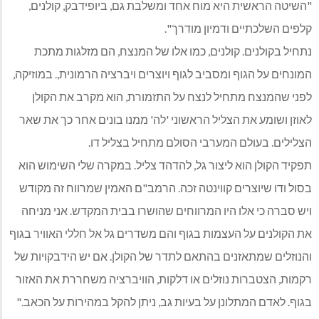
"השיטה הראשית היא מוח אחד ומשלבת גם, ביופידבק, קולנים,
קלפים השלכתיים ודמיון מודרך".
נתחיל בקולנים. קולנים, כמו אלו של המנצח, הם מזלגות מתכת
המונחים על הגוף ומסביב לגוף ויוצרים ויברציה הרמונית,. במוזיקה,
לפני שהמנצח מתחיל לנצח על התזמורת, הוא מקרב את הקולן
לאוזן ושומע את הצליל הראשוני 'לה' ממנו בונים אחר כך את שאר
הצלילים. בעולם המערבי הסולם מתחיל בצליל דו.
תפקיד הקולן הוא ליצור גל, להדהד צליל. במקרה שלי השימוש הוא
בסול ודו שיוצרים קווינטה זכה. הרמב"ם האמין שמרווח זה מקודש
ויש סברה כי אלו היו המרווחים שהושרו בבית המקדש. אני מניחה
את הקולנים על העצמות בגוף והם משדרים גל אל חללי האוויר בגוף
והנוזלים שמתאזנים בהתאם לתדר של הקולן. אם יש הידבקויות של
רקמות, הצטברות נוזלים או דלקות, הוויברציה משחררת את האזור
בגוף. לאדם המתלונן על בעיות גב, ניתן להקל במהירות על הכאב."