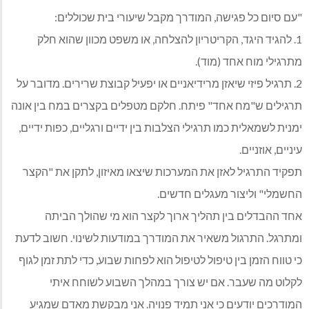
"עם סיום כל פגישה, המודרך מקבל שיעורי בית שכוללים:
1. להגיד היגד, הקריטריון להצלחה, או משפט מכוון שהוא חלק
מתרגילי מוח אחד (מוד).
2. תרגיל פיזי שיאזן מרידיאניים או יפעיל קבוצת שרירים. מדובר על
תרגילים ש"מח אחד" פיתח. חלקם מטפלים בקצרים במח בין אונה
ימנית לשמאלית כמו תרגילי הצלבות בין ידיים ורגליים, כפות ידיים,
עיניים, אוזניים.
תפקיד התרגיל לאזן את המערכות שיצאו מאיזון, לתקן את "הקצר
החשמלי" וליצור מעגלים חדשים.
אחד ההבדלים בין תהליך ארוך לקצר הוא מי שהולך הביתה
ומתרגל. התרגול משאיר את המודרך במודעות לשינוי. חשוב לדעת
כי טווח הזמן בין טיפול לטיפול הוא לפחות שבוע, כדי לתת זמן לגוף
לקלוט מה שעבר. אם יש צורך במהלך השבוע לשוחח איתי
המודרכים יודעים כי אני תמיד פנויה. אני מבקשת מאדם שמגיע