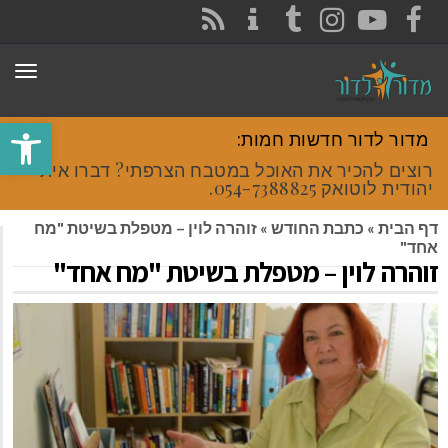
CONTACT
RSS
INSTAGRAM
TUMBLR
YOUTUBE
FACEBOOK
תפר
פתח סרגל
מדור לדור חדשות חמות:
רוצים להכיר את האוכל במטבח הצרפתי? דברו איתי
יהודית לוטואק 054-7388825.
דף הבית
»
כתבת החודש
»
זוהרה לוין – מטפלת בשיטת "מח
אחד"
זוהרה לוין – מטפלת בשיטת "מח אחד"