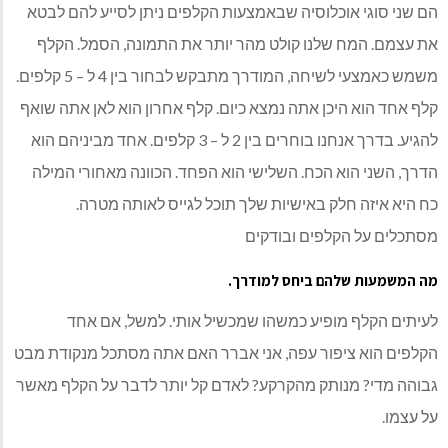
הם שני סוגי אוכלוסיה שבאמצעות הקלפים ניתן לסייע להם לבטא
את עצמם. המח שלנו קולט מהר יותר את התמונה, הסמל. הקלף
משמש כאמצעי לשיחה, המודרך מתבקש לבחור בין 4 ל – 5 קלפים.
קלף אחד הוא היכן אתה נמצא כיום. קלף אחרון הוא לאן אתה שואף
להגיע. בדרך אנחנו בוחרים בין 2 ל – 3 קלפים. אחד מביניהם הוא
הדרך, השני הוא הכח. השלישי הוא הפחד. הכוונה מאחורי המילה
כח היא איזה חלק באישיות שלך תוכל לגייס לאותה מטרה.
מסתכלים על הקלפים ובודקים
מה המשמעות שלהם ביחס למודרך.
לעיתים הקלף מופיע כמשהו שמכשיל אותי. למשל, אם אחד
הקלפים הוא ציפור עפה, אני אברר האם אתה מסתכל מנקודת מבט
גבוהה מדי? מנותק מהקרקע? לאדם קל יותר לדבר על הקלף מאשר
על עצמו.