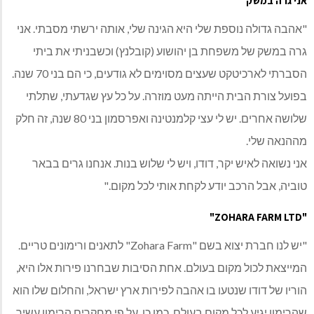
אני גרה במשק
"אהבה גדולה נוספת שלי היא הגינה שלי, אותה ירשתי מסבתי. אני
גרה במשק של משפחת בן יהושוע (קובלנץ) וכשבניתי את ביתי
הסברתי לארכיטקט שעצים מסוימים לא גודעים, כי הם בני 70 שנה.
בפועל צורת הבית הייתה מעט מוזרה. על כל עץ שגדעתי, שתלתי
שלושה אחרים. יש לי עצי קלמנטינה ואפרסמון בני 80 שנה, זה חלק
מההנאה שלי.
אני נשואה לאיש יקר, דודו, ויש לי שלוש בנות. אנחנו גרים בבאר
טוביה, אבל הרכב יודע לקחת אותי לכל מקום."
"ZOHARA FARM LTD"
"יש לנו חברת יצוא בשם "Zohara Farm" לתאנים ורימונים טריים.
המייצאת לכול מקום בעולם. אחת הסיבות שבחרנו פירות אלו היא,
הוריו של דודו שנטעו בו אהבה לפירות ארץ ישראל, והחלום שלו הוא
שהרימון יגיע לכל מקום בעולם, כמו כן, על פי מחקרים הרימון עשיר