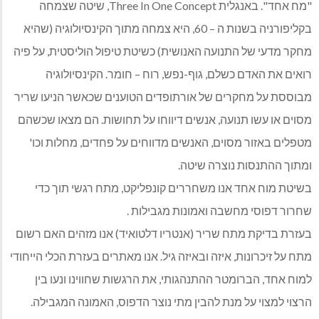
"מח אחד". באנגלית Three In One Concept, שיטה שצמחה
בקליפורניה בשנות ה – 60, היא צמחה מתוך הקינסיולוגיה (שהיא
מחקר מדעי של התנועה האנושית) כשיטת טיפול הוליסטית, על פיה
רואים את האדם כשלם, גוף-נפש, רוח – חומר. הקינסיולוגיה
מבוססת על מחקרים של אורתופדים הטוענים שכאשר הניעו שריר
מסוים או עשו תנועה, אנשים דיווחו על תחושות. הם מצאו שכשהם
מטפלים באזור מסוים, האנשים מדווחים על פחדים, מחלות וכו'
ומתוך ההתנסות נוצרה שיטה.
בשיטת מוח אחד אנו משחררים קונפליקט, מתח רגשי תוך כדי
שחרור דפוסי מחשבה ואמונות מגבילות .
בעזרת בדיקת מתח שריר (אנטריו דלטואיד) אנו מזהים האם רשום
מתח על זיכרונות, איזה ובאיזה גיל. אנו מאתרים בעזרת הכלי הייחודי
למוח אחד, הברומטר ההתנהגותי, את הרגשות שחווינו ונעו בין
הרצוי למצוי על מנת להבין מתי נוצר הדפוס, האמונה המגבילה.