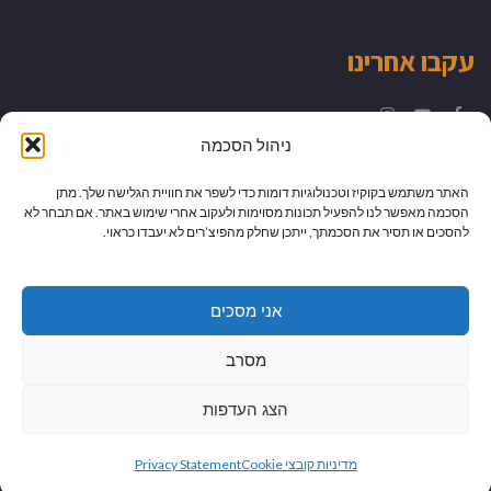
עקבו אחרינו
Instagram
YouTube
Facebook
ניהול הסכמה
האתר משתמש בקוקיז וטכנולוגיות דומות כדי לשפר את חוויית הגלישה שלך. מתן
הסכמה מאפשר לנו להפעיל תכונות מסוימות ולעקוב אחרי שימוש באתר. אם תבחר לא
להסכים או תסיר את הסכמתך, ייתכן שחלק מהפיצ’רים לא יעבדו כראוי.
אני מסכים
מסרב
הצג העדפות
גלילה
מיתוג עיצוב ובניית אתרים
מדיניות קובצי Cookie
Privacy Statement
לראש
כל הזכויות שמורות למדור לדור -
יהודית לוטואק