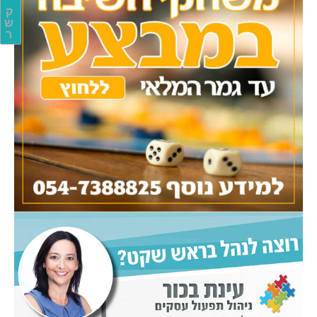
ק
ש
ר