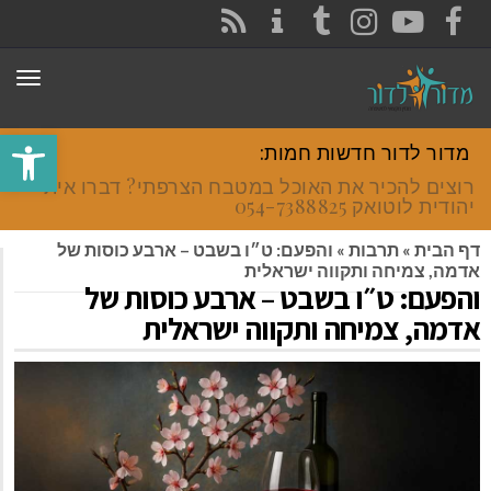
CONTACT
RSS
INSTAGRAM
TUMBLR
YOUTUBE
FACEBOOK
תפר
פתח סרגל
מדור לדור חדשות חמות:
רוצים להכיר את האוכל במטבח הצרפתי? דברו איתי
יהודית לוטואק 054-7388825.
דף הבית
»
תרבות
»
והפעם: ט״ו בשבט – ארבע כוסות של
אדמה, צמיחה ותקווה ישראלית
והפעם: ט״ו בשבט – ארבע כוסות של
אדמה, צמיחה ותקווה ישראלית