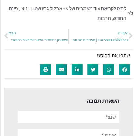
לחצו לקריאת עוד מאמרים של >>
אביטל גרינשטיין – ניצן.
,
פינת
החודש
,
תרבות
הקודם
הבא
Current Exhibitions | תערוכות מציגות שבוע אחרון לתערוכות Final week on view נעילה 24/01/2026
תיאטרון הסימטה: הצגות ומופעים בחודש ינואר 2026
שתפו את הפוסט
השארת תגובה
שם:*
אימייל*