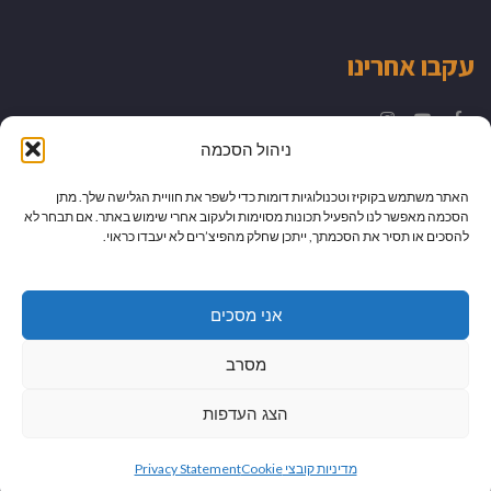
עקבו אחרינו
Instagram
YouTube
Facebook
ניהול הסכמה
האתר משתמש בקוקיז וטכנולוגיות דומות כדי לשפר את חוויית הגלישה שלך. מתן
הסכמה מאפשר לנו להפעיל תכונות מסוימות ולעקוב אחרי שימוש באתר. אם תבחר לא
להסכים או תסיר את הסכמתך, ייתכן שחלק מהפיצ’רים לא יעבדו כראוי.
אני מסכים
מסרב
הצג העדפות
גלילה
מיתוג עיצוב ובניית אתרים
מדיניות קובצי Cookie
Privacy Statement
לראש
כל הזכויות שמורות למדור לדור -
יהודית לוטואק