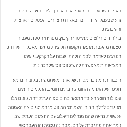
האמן הישראלי והבינלאומי איתן ארנון ,
יליד ותושב קיבוץ בית
זרע שבעמק הירדן, חבר באגודת הציירים והפסלים הארצית
והקיבוצית
.
בן להורים חלוצים ממייסדי הקיבוץ, מפריחי הספר,
מעביר
סצנות מהעבר, מתאר תקופות חלוציות, מתעד מאבקי הישרדות,
הנוגעים לאדמה, לבנייה ולהתיישבות על הקרקע. גישתו
המציאותית מאפשרת להשיג פסיפס של זיכרונות.
העבודות המונוכרומטיות של ארנון משתמשות בגווני חום, מעין
חגיגה של האדמה החומה, הבתים חומים, התלמים חומים
ואפילו החוואי העובד מתואר בחום ספיה עתיק דהוי. גוונים אלו
מנוגדים להלך
הרוח
השמיימי האופטימי המייצגים את האמנות
עכשווית. נראה שהם מנהלים דיאלוג עם התצלום העתיק שבו
נימה אחת מתגברת עליהם. מבחינה טכנית זהו העבר כפי