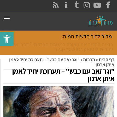
CONTACT
RSS
INSTAGRAM
TUMBLR
YOUTUBE
FACEBOOK
תפר
פתח סרגל
מדור לדור חדשות חמות:
רוצים להכיר את האוכל במטבח הצרפתי? דברו איתי
יהודית לוטואק 054-7388825.
דף הבית
»
תרבות
»
"וגר זאב עם כבש" – תערוכת יחיד לאמן
איתן ארנון
"וגר זאב עם כבש" – תערוכת יחיד לאמן
איתן ארנון