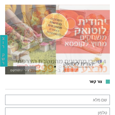
צ
ו
ר
ק
ש
ר
לאתר המשחקים
צור קשר