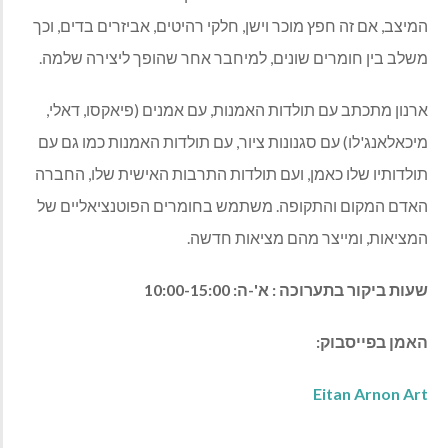
המיצב, אם זה חפץ מוכר וישן, חלקי רהיטים, אביזרים בדים, וכך
משלב בין חומרים שונים, למיחבר אחר שהופך ליצירה שלמה.
ארנון מתכתב עם תולדות האמנות, עם אמנים (פיאקסו, דאלי,
מיכאלאנג'לו) עם סגנונות ציור, עם תולדות האמנות כמו גם עם
תולדותיו שלו כאמן, ועם תולדות התרבות האישית שלו, החברה
האדם המקום והתקופה. משתמש בחומרים הפוטנציאליים של
המציאות, ומייצר מהם מציאות חדשה
.
שעות ביקור בתערוכה : א'-ה
:
10:00-15:00
האמן בפייסבוק:
Eitan Arnon Art