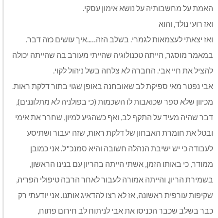
האמת על מחשבותיה על נושא אימון עסקי.
ואז רועי נולד, והוא
ואז יצאתי לעצמאות לגמרי. בשלב הזה…..איך עושים כזה דבר.
במאמר מוסגר, הייתה טכנולוגיה שהייתי מעורב בה שהייתה יכולה
להציל את חיי אבי. החברה לא צלחה בשל ניהול לקוי.
אבי נפטר מאי ספיקת לב שאובחנה באופן שגוי בתור דלקת ראות.
מכיוון שלא ספר שכואבות לו השכמות (כי בפולניה לא מתלוננים),
דבר שהיה מעיד על התקף לב, ואף כשהגיע למיון, שחרר את אימי
ובטל את חומרת האבחון של דלקת ראות, שזה יעבור ושתיסע
לעבודה כי יש ישיבת הנהלה חשובה והיא סמנכ"ל. אני כמובן
ממודר, כי באותו הזמן, אשתי הייתה בהריון עם בנינו הראשון,
בשמירת הריון, והייתה אמורה לעבור לאחר הרבה טיפולי הפריה,
שקיפות עורפית ראשונה, אז לא רצו להדאיג אותנו. אני יודעתי רק
כבר בשלב שכבר הכניסו את אבי לניתוח לב חירום פתוח,