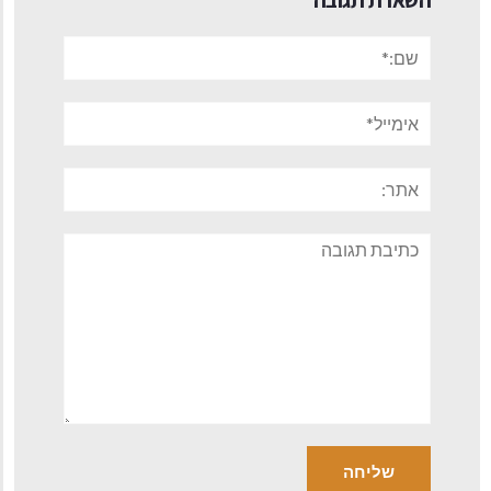
שם:*
אימייל*
אתר:
תגובה