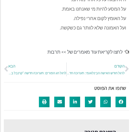
על המסע להיות מי שאנחנו באמת.
על האומץ לקום אחרי נפילה.
ועל האמונה שלא לוותר גם כשקשה.
לחצו לקריאת עוד מאמרים של >>
תרבות
הקודם
הבא
לרגל חודש האישה הבינלאומי: תערוכה חדשה לזכר ראש העיר המיתולוגית של נתניה – מרים פיירברג איכר ז"ל
לרגל חג הפורים: תערוכה חדשה “קרנבל בצבעים” בקניון עופר רמת אביב
שתפו את הפוסט
השארת תגובה