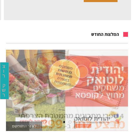
המלצות החודש
צ
ו
ר
ק
ש
ר
לאתר המשחקים