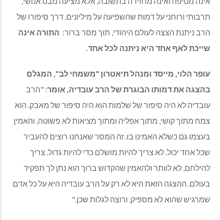
אינה מטיפה ואינה מחזירה בתשובה, אלא מציעה מבט אנושי,
תרבותי ורוחני על דמות שהשפיעה על מיליונים. דרך סיפורו של
הרב ניתנת הצצה לעולם היהודי, תוך מסר ברור:
התורה אינה
שייכת לאף אחד היא ניתנה לכל אחד
.
עופר הלוי, מייסד ומנהל תיאטרון "משמחי לב", המגלם
בהצגה את דמותו הבוגרת של הרב עובדיה, אומר
: "הרב
עובדיה לא היה סיפור של שלמות הוא היה סיפור של מאבק. הוא
צמח מתוך קושי, מתוך אפליה ומתוך מציאות לא פשוטה, והאמין
בעצמו גם כשלא האמינו בו. זה המסר שאנחנו רוצים להעביר
שכל אחד יכול. לא צריך להיות מושלם כדי להיות גדול. צריך
להילחם, לא לוותר ולהאמין שהקדוש ברוך הוא נתן לך תפקיד
בעולם. ההצגה הזאת היא לא רק על הרב עובדיה היא על כל אדם
שמרגיש שהוא לא מספיק, ורוצה לגלות שכן."