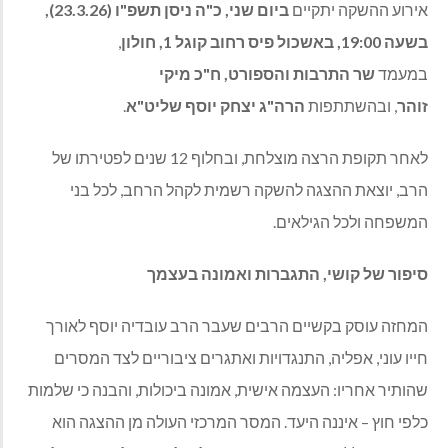
אירוע ההשקה יתקיים
ביום שני, כ"ה ניסן תשפ"ו (23.3.26),
בשעה 19:00, באשכול פיס רחוב קוגל 1, חולון
,
במעמד
שר התרבות והספורט, ח"כ מיקי
זוהר
, ובהשתתפות
הרה"ג יצחק יוסף שליט"א
.
לאחר תקופת הרצה מוצלחת, ובחלוף 12 שנים לפטירתו של
הרב, יוצאת ההצגה להשקה רשמית לקהל הרחב, לכל בני
המשפחה ולכל הגילאים.
סיפור של קושי, התגברות ואמונה בעצמך
המחזה עוסק בקשיים הרבים שעבר הרב עובדיה יוסף לאורך
חייו עוני, אפליה, התנגדויות ואתגרים ציבוריים לצד המסרים
שהותיר אחריו: העצמה אישית, אמונה ביכולות, והבנה כי שלמות
כלפי חוץ – איננה היעד. המסר המרכזי העולה מן ההצגה הוא