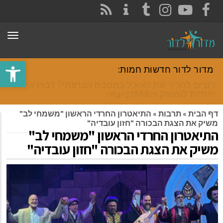
CONTACT
RSS
INSTAGRAM
TUMBLR
YOUTUBE
FACEBOOK
תפר
פתח סרגל
מדור לדור חדשות חמות:
רוצים להכיר את האוכל במטבח הצרפתי? דברו איתי
יהודית לוטואק 054-7388825.
דף הבית
»
תרבות
»
התיאטרון החרדי הראשון "משמחי לב"
משיק את הצגת הבכורה "חזון עובדיה"
התיאטרון החרדי הראשון "משמחי לב"
משיק את הצגת הבכורה "חזון עובדיה"