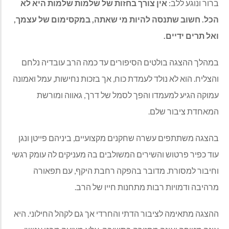
ברור ונוגע ללב:
אין צורך בחזות של שלמות שלמות היא לא
הכל. חשוב שתנסה להיות מי שאתה, במקסימום של עצמך,
ואל תרים ידיים
.
במהלך ההצגה בולטים הסיפורים עד כמה הרב עובדיה נלחם
והצליח. הוא לא נולד לעמדת כוח, אך בזכות נחישות, עמל ואמונה
עמוקה הגיע למעמדו והפך לסמל של דרך, גאווה ומורשת
המאחדת ציבור שלם.
בהצגה משתתפים עשרה שחקנים מקצועיים, ביניהם פייטן ונגן
עוד כפיר פרטוש והשירים המשולבים בה מעניקים לה עומק רגשי
וחיבור למסורת. מדובר בהפקה רחבת היקף, עם תפאורה
מרהיבה ודמויות רבות מתחנות חייו של הרב.
ההצגה מתאימה לציבור הדתי והחרדי אך גם לקהל החילוני. היא