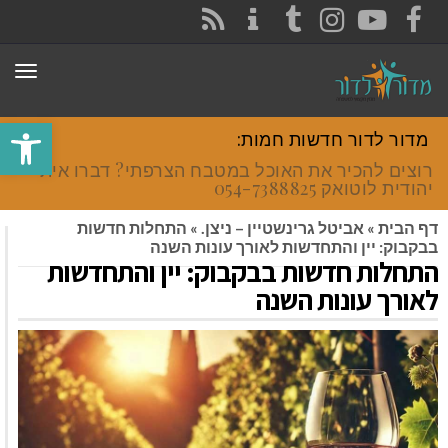
CONTACT
RSS
INSTAGRAM
TUMBLR
YOUTUBE
FACEBOOK
תפר
פתח סרגל
מדור לדור חדשות חמות:
רוצים להכיר את האוכל במטבח הצרפתי? דברו איתי
יהודית לוטואק 054-7388825.
דף הבית
»
אביטל גרינשטיין – ניצן.
»
התחלות חדשות
בבקבוק: יין והתחדשות לאורך עונות השנה
התחלות חדשות בבקבוק: יין והתחדשות
לאורך עונות השנה