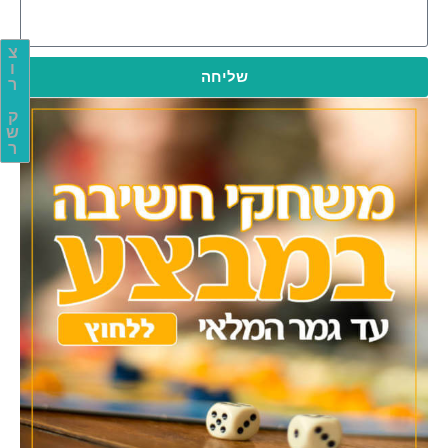
צ
ו
שליחה
ר
ק
ש
ר