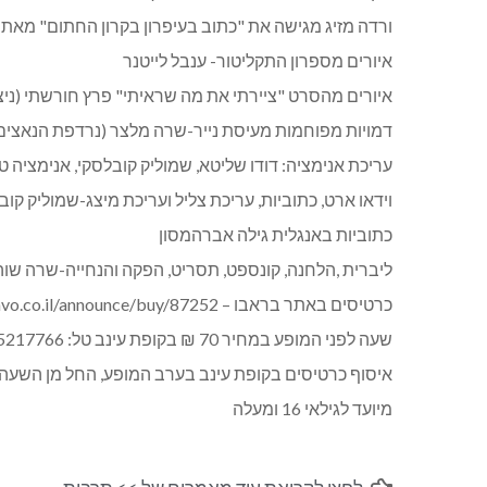
ורדה מזיג מגישה את "כתוב בעיפרון בקרון החתום" מאת ד
איורים מספרון התקליטור- ענבל לייטנר
איורים מהסרט "ציירתי את מה שראיתי" פרץ חורשתי (ניצ
דמויות מפוחמות מעיסת נייר-שרה מלצר (נרדפת הנאצים
עריכת אנימציה: דודו שליטא, שמוליק קובלסקי, אנימציה ט
וידאו ארט, כתוביות, עריכת צליל ועריכת מיצג-שמוליק קוב
כתוביות באנגלית גילה אברהמסון
ליברית ,הלחנה, קונספט, תסריט, הפקה והנחייה-שרה שו
כרטיסים באתר בראבו – http://kupat-bravo.co.il/announce/buy/87252 או בטלפון 3221*
שעה לפני המופע במחיר 70 ₪ בקופת עינב טל: 03-5217766
איסוף כרטיסים בקופת עינב בערב המופע, החל מן השעה 19:30
מיועד לגילאי 16 ומעלה