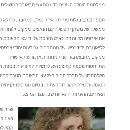
ממלחמת העולם השנייה, כדוגמת עצי הבאובב המשולים ל
הספר נכתב בגלות ניו יורק , אליה נמלט המחבר , כדי לא 
ממשל וישי, משתף הפעולה עם הנאצים. ממקום גלותו ראה
את אירופה מקיזה דם, כאילו נהרסת על ידי עצי הבאובב.
לליאון ורת, ידיד נפשו של המחבר ,הוגה דעות יהודי צרפתי
ממקום מחבואו בעיתוני המחתרת את זוועות אושוויץ.
התייחסות נוספת במופע היא לדמויות המופיעות בספר. הן
הקלסתרון של חברה החיה בצל עצי הבאובב. מטרת המיצג
והאנושות כולה, למען דור העתיד . בסיום המופע ניתן יה
האיורים, ההערות וההארות שבו, נוצר המיצג.
שרה שוה
באוניבר
ממשלת צ