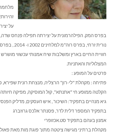
מלחמה, 
זהירות!
על יציר
נורית זרחי, ב
חוויית החיים בארץ ומשלבות שיח אמנותי עכשווי מושרש ב
המצלוליות והאתניות.
פרטים על המופע :
פתיחה : מקהלת "לי-רון" הרצליה, מנצחת רונית שפירא, 
הקלטה ממופע חי "אתנתא", קול המוסיקה, מפיקה חיותה 
גיא מנהיים בתפקיד: השיכור , איש העסקים, מדליק הפנסים
בתפקיד המספר דלית לדר, פסנתר אלכס גרוזברג
אמנון בעהם בתפקיד סט.אכזופרי
מקהלת ברתיני מגישה ציטטה מתוך פוגת מות מאת פאול 