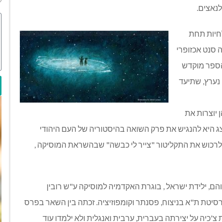
נאצים.
לחיות תחת
 סנט אכזופרי
 הספר מוקדש
 נערץ, שתיעד
 יוצרות את
 היא להנגיש את פרק השואה בהיסטוריה של העם היהודי
יה לרכוש את התקליטור "צייר לי כבשה" שבהשראת המוסיקה ,
ם, ילידת ישראל , בוגרת האקדמיה למוסיקה ע"ש רובין
סיטת ת"א בניצוח, פסנתר וקומפוזיציה. זכתה בין השאר בפרס
'כיה על יצירתה בעברית, ערבית ואנגלית ולא ילמדו עוד