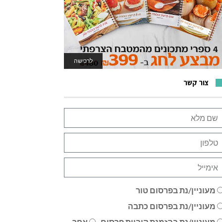
לרכישה
לאתר המשחקים
צור קשר
מעוניין/נת בפרסום טור
מעוניין/נת בפרסום כתבה
מעוניין/נת בהזמנת קוביית פרסום
אחר