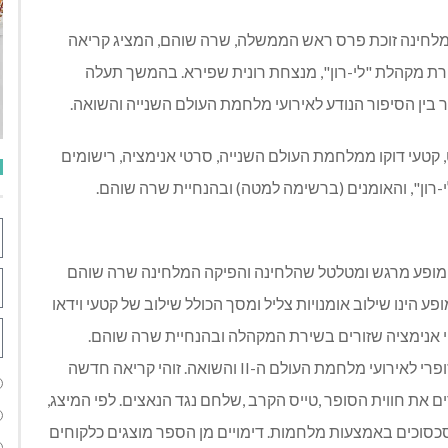
 המלחינה זוכת פרס ראש הממשלה, שרה שוהם, המציג קריאה
רת מקהלת "לי-רון", מנצחת רונית שפירא. בהמשך תעלה
בין הסיפור הנודע לאירועי מלחמת העולם השנייה והשואה.
ט, קטעי דוקו ממלחמת העולם השנייה, סרטי אנימציה, רישומים
-רון", והאומנים (ברשימה למטה) ובהנחיית שרה שוהם.
שואה ולגבורה יוצג ב- 20.4 במרכז עינב מופע מרגש ומטלטל שהלחינה והפיקה המלחינה שרה שוהם
 הינו שילוב אומנויות צליל ומסך הכולל שילוב של קטעי וידאו
 אנימציה שזורים בשירת המקהלה ובהנחיית שרה שוהם.
המיצג עוסק בקשר בין אגדת "הנסיך הקטן" מאת סט. אכזופרי לאירועי מלחמת העולם ה-II והשואה. זוהי קריאה חדשה
את חווית הסופר ,טייס הקרב ,שלחם נגד הנאצים. לפי המיצג,
כסוכים באמצעות מלחמות. דימויים מן הספר מוצגים כלקוחים