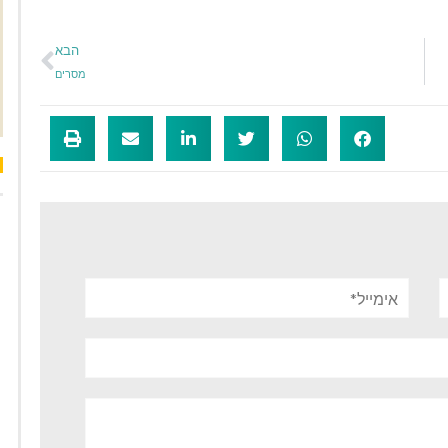
הבא
מסרים
אימייל*