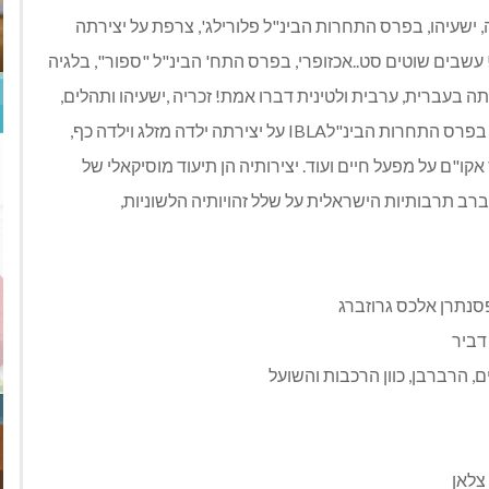
ישעיהו, בפרס התחרות הבינ"ל פלורילג', צרפת על יצירתה
 עשבים שוטים סט..אכזופרי, בפרס התח' הבינ"ל "ספור", בלגיה
תה בעברית, ערבית ולטינית דברו אמת! זכריה ,ישעיהו ותהלים,
בפרס המק. הפילהרמונית על יצירתה תפילה פנחס שדה, בפרס התחרות הבינ"לIBLA על יצירתה ילדה מזלג וילדה כף,
פרס רוה"מ למלחינים 2002 ו- 2014 , בפרס אקו"ם על מפעל חיים ועוד. יצירותיה הן תיעוד מוסיקאלי של
רב תרבותיות הישראלית על שלל זהויותיה הלשוניות,
פסנתרן אלכס גרוזברג
דביר
, הרברבן, כוון הרכבות והשועל
צלאן