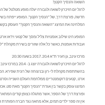
השואה והנסיך הקטן?
לרגל יום הזיכרון לשואה ולגבורה יעלה מופע מטלטל של
חדשה, פורצת דרך, של "הנסיך הקטן". המופע ייפתח בשי
המלחינה את המיצג "השואה והנסיך הקטן?" העוסק בקשר 
המופע הינו שילוב אומנויות צליל ומסך של קטעי וידאו אר
ועבודות אומנות, כאשר כל אלה שזורים בשירת מקהלת "לי
מרכז עינב, גן העיר ת"א 20.4 .2017 בשעה 20:30
לרגל יום הזיכרון ל
בהשתתפות מקהלת לי-רון ובניצוחה של רונית שפירא. המופע
ארט , קטעים דוקומנטריים ממלחמת העולם השנייה וסרטי
ופורצת דרך של הספר, אשר מתגלה כצופן קודים המתארים 
אין זה ספר ילדים תמים, אלא מחאה נגד חברה הפותרת ס