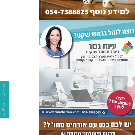
צ
ו
ר
ק
ש
ר