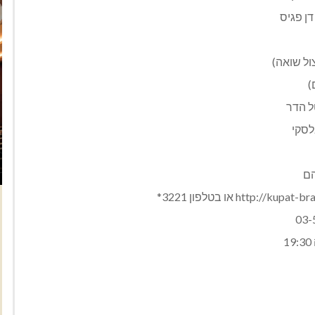
ן פגיס
ול שואה)
)
ל הדר
לסקי
הם