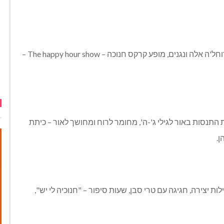
יתקיימו המופעים: טברנה יוונית חגיגית עם רוחל'ה אלה ונגנים, מופע קרקס חנוכה – The happy hour show –
ת התנסות באור לגילי ג'-ה', מחומר לרוח ומחושך לאור – כיתת
ן.
ות יצירה, חגיגה עם טרי סבן, שעות סיפור – "חנוכיה לי יש",