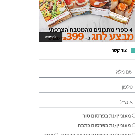
לרכישה
לאתר המשחקים
צור קשר
מעוניין/נת בפרסום טור
מעוניין/נת בפרסום כתבה
מעוניין/נת בהזמנת קוביית פרסום
אחר