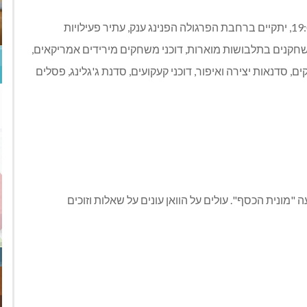
בנוסף, בימים רביעי-חמישי, 1-2.12, משעה 16:30 ועד 19:00, יתקיים ברחבת הפרגולה הפנינג ענק, עתיר פעילויות
 שחקנים בתלבושות מוארות, דוכני משחקים מירידים אמריקאים,
, סדנאות יצירה ואיפור, דוכני קעקועים, סדנת ג'גלינג, פסלים
 "מונית הכסף". עולים על הוואן עונים על שאלות וזוכים