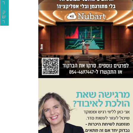
ר
ק
ש
ר