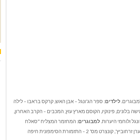
מבוגרים.
לילדים
: ספר הג'ונגל – אבן האש, קרקס בראבו – לילה
ה בלונים, פינוקיו, הקוסם מארץ עוץ, המכבים – הקרב האחרון,
נגל ולוחמי היערות.
למבוגרים
: המחזמר המצליח "סאלח
שבתי", מופע סטנד אפ של רביטל ויטלזון, מופע סטנד אפ ערן זרחוביץ', קונצרט מס' 2 – התזמורת הסימפונית חיפה