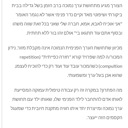
הצורך מגיע מתחושת ערך נמוכה ברב הזמן בשל גדילה בבית
ביקורתי ושיפוטי מאד וקיים נדר פנימי אשר לא נגמר האומר
"אני אוכיח לאבא, אמא, חברה שלי שאני בכל זאת שווה משהו
ובסוף אתם עוד תתגאו בי" אולם זהו בור ללא תחתית.
מכיוון שתחושת הערך הפנימית הנמוכה אינה מקבלת מזור, נידון
המכור/ה למה שפרויד קורא "חזרה כפייתית" (repetition
compultion) כשהמכור עובד עוד ועוד רק כדי להוכיח לעצמו,
שהוא אכן בעל ערך ומשמעותי.
מה הפתרון? במקרה זה רק עבודה טיפולית עמוקה המסייעת
לאותו אדם להתחבר לילד הפנימי שלו, שאותו ילד עם תחושת
ערך נמוכה ומייצרת יחד איתו חוויה מתקנת חיובית כדי שמעגל
הקסמים הזה ייעצר.