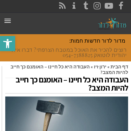
CONTACT
RSS
INSTAGRAM
TUMBLR
YOUTUBE
FACEBOOK
תפר
פתח סרגל
מדור לדור חדשות חמות:
רוצים להכיר את האוכל במטבח הצרפתי? דברו איתי
יהודית לוטואק 054-7388825.
דף הבית
»
ירון זיו
»
העבודה היא כל חיינו – האומנם כך חייב
להיות המצב?
העבודה היא כל חיינו – האומנם כך חייב
להיות המצב?