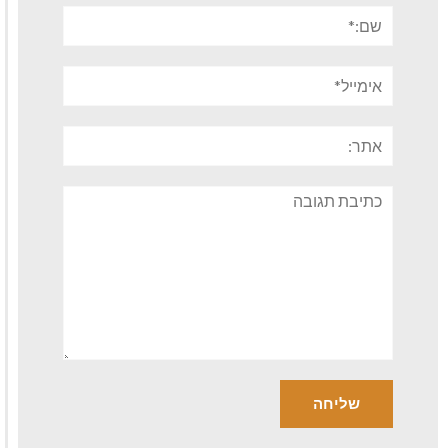
שם:*
אימייל*
אתר:
תגובה