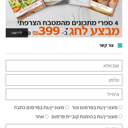
לרכישה
לאתר המשחקים
צור קשר
מעוניין/נת בפרסום טור
מעוניין/נת בפרסום כתבה
מעוניין/נת בהזמנת קוביית פרסום
אחר