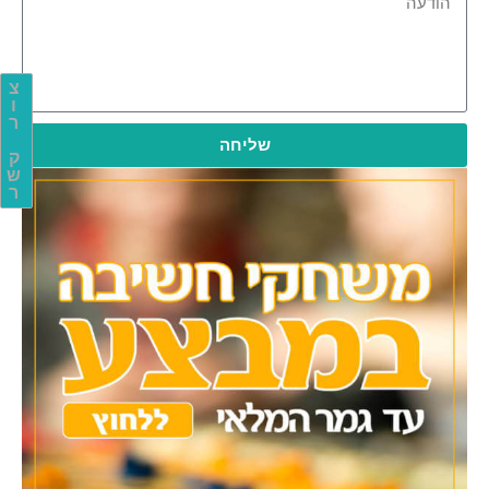
צ
ו
ר
שליחה
ק
ש
ר