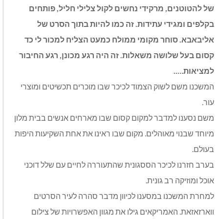
של להטוטנים, מרקידי נחשים לקול צלילי חליל, פותחים
בקלפים ומגידי עתידות. זה כמו להיות בתוך הסרט של
אליבאבא. סוחר מקומי ממולח כמעט הצליח למכור לי כד
קסום בעל שלושה משאלות. זה היה רגע מכונן, רגע החיבור
למציאות…..
המשכנו משם לשוק הצמוד לכיכר שבו מוכרים תכשיטים ומוצרי
עור.
משם נסענו למדבר למקום קסום שבו מארחים אנשים בבית מלון
מיוחד שבנוי מאוהלים. מקום שבו ראינו את אחת השקיעות היפות
בעולם.
בערב חזרנו לכיכר הססגונית שהתעוררה לחיים עם שלל דוכני
אוכל ומוזיקה רב גונית.
למחרת המשכנו במסענו לכיוון מדבר סהרה לעיר הסרטים
ווארזאזאת. האמריקאים גילו את מגוון האפשרויות של צילום