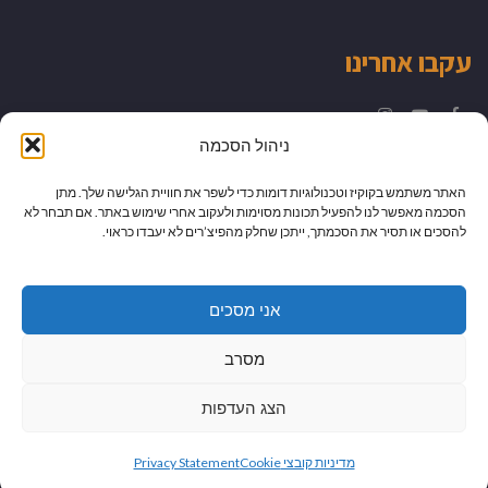
עקבו אחרינו
Instagram
YouTube
Facebook
ניהול הסכמה
האתר משתמש בקוקיז וטכנולוגיות דומות כדי לשפר את חוויית הגלישה שלך. מתן
הסכמה מאפשר לנו להפעיל תכונות מסוימות ולעקוב אחרי שימוש באתר. אם תבחר לא
להסכים או תסיר את הסכמתך, ייתכן שחלק מהפיצ’רים לא יעבדו כראוי.
אני מסכים
מסרב
הצג העדפות
גלילה
מיתוג עיצוב ובניית אתרים
מדיניות קובצי Cookie
Privacy Statement
לראש
כל הזכויות שמורות למדור לדור -
יהודית לוטואק