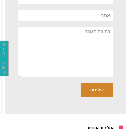
אתר:
תגובה
צ
ו
ר
ק
ש
ר
המלצות החודש