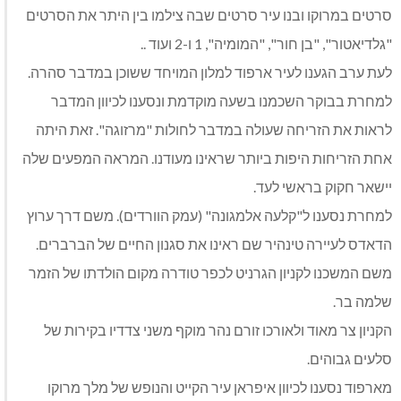
סרטים במרוקו ובנו עיר סרטים שבה צילמו בין היתר את הסרטים
"גלדיאטור", "בן חור", "המומיה", 1 ו-2 ועוד ..
לעת ערב הגענו לעיר ארפוד למלון המויחד ששוכן במדבר סהרה.
למחרת בבוקר השכמנו בשעה מוקדמת ונסענו לכיוון המדבר
לראות את הזריחה שעולה במדבר לחולות "מרזוגה". זאת היתה
אחת הזריחות היפות ביותר שראינו מעודנו. המראה המפעים שלה
יישאר חקוק בראשי לעד.
למחרת נסענו ל"קלעה אלמגונה" (עמק הוורדים). משם דרך ערוץ
הדאדס לעיירה טינהיר שם ראינו את סגנון החיים של הברברים.
משם המשכנו לקניון הגרניט לכפר טודרה מקום הולדתו של הזמר
שלמה בר.
הקניון צר מאוד ולאורכו זורם נהר מוקף משני צדדיו בקירות של
סלעים גבוהים.
מארפוד נסענו לכיוון איפראן עיר הקייט והנופש של מלך מרוקו