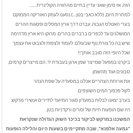
הזה, אז סימן שאני עדיין בחיים מהחוויה הקולינרית……
למחרת היום, (ללא כאבי בטן…) נסענו לעמק האוריקה הממוקם
בערי האטלס הגבוה. עברנו דרך ארץ המפלים ופסגות ההרים
המושלגים עד לכפרים ברברים בהרים. מרוקו היא ארץ מדהימה
שיש בה כל צורת נוף שבעולם. לעמוד ולצפות ולצבוט את עצמך
שכל היופי הזה סובב אותך!!
ביקרנו במפעל שמייצר שמן ארגן בעבודת יד. הם מייצרים קרמים,
סבונים ועוד מהשמן.
את ארוחת הצהריים אכלנו במסעדה על שפת הנהר
לקול פכפוך המים השוצפים.
בערב יצאנו לבלות במועדון סגור המיועד לתיירים ועשירי מרקש.
היו שם הופעות חיות של זמרים ורקדניות בטן.
המשכנו במרקש לביקור בכיכר השוק הגדולה שנקראת
"גמעה אלפנא", שבה מתקיימים בשעות היום והלילה הופעות