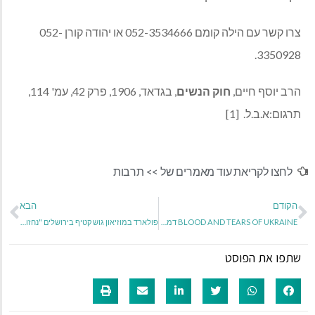
צרו קשר עם הילה קומם 052-3534666 או יהודה קורן 052-
3350928.
הרב יוסף חיים,
חוק הנשים
, בגדאד, 1906, פרק 42, עמ' 114,
תרגום:א.ב.ל. [1]
לחצו לקריאת עוד מאמרים של >>
תרבות
הקודם
הבא
BLOOD AND TEARS OF UKRAINE דמה ודמעותיה של אוקראינה
פולארד במוזיאון גוש קטיף בירושלים "נחזור כהרף עין לגוש קטיף"
שתפו את הפוסט