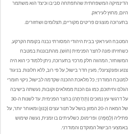
הדינמיקה המשפחתית שהתפתחה סביבו וכיצד הוא משתמר
היום, מחוץ לעיראק.
בתערוכה מוצגים פריטים מקוריים, תצלומים ושחזורים.
המטבח העיראקי בבית היהודי המסורתי נבנה בקומת הקרקע,
כשחזיתו פונה לחצר הפנימית (חוֹש). מהתבוננות במטבח
המשוחזר, המהווה חלק מרכזי בתערוכה, ניתן ללמוד כי הוא היה
צנוע ופונקציונלי, מעין חדר בישול, על פי רוב, ללא חלונות. בניגוד
למטבח המודרני, כל מלאכת ההכנה שקדמה לבישול, ניקוי חומרי
הגלם וחיתוכם, כמו גם הכנת ממולאים וקובות, נעשתה בישיבה
על דרגשי עץ נמוכים (תָחְ’תָה) בחצר הפנימית. עד לשנות ה-30
של המאה ה-20 המזון בושל על תנור עצים (כָּנוּן) ומאוחר יותר, על
פתיליה (לָמְפָּה) ופרימוס, כשלעיתים בו זמנית, נעשה שימוש
באמצעי הבישול המוקדם והמודרני.