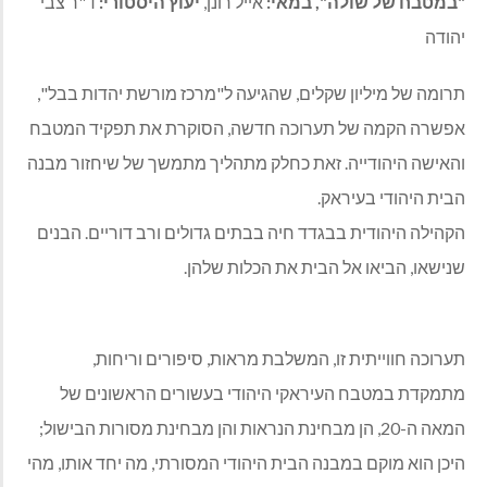
"במטבח של שולה", במאי:
אייל רונן,
יעוץ היסטורי:
ד"ר צבי
יהודה
תרומה של מיליון שקלים, שהגיעה ל"מרכז מורשת יהדות בבל",
אפשרה הקמה של תערוכה חדשה, הסוקרת את תפקיד המטבח
והאישה היהודייה. זאת כחלק מתהליך מתמשך של שיחזור מבנה
הבית היהודי בעיראק.
הקהילה היהודית בבגדד חיה בבתים גדולים ורב דוריים. הבנים
שנישאו, הביאו אל הבית את הכלות שלהן.
תערוכה חווייתית זו, המשלבת מראות, סיפורים וריחות,
מתמקדת במטבח העיראקי היהודי בעשורים הראשונים של
המאה ה-20, הן מבחינת הנראות והן מבחינת מסורות הבישול;
היכן הוא מוקם במבנה הבית היהודי המסורתי, מה יחד אותו, מהי