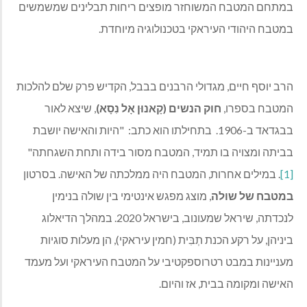
במתחם המטבח המשוחזר מופצים ריחות תבלינים שמשמשים
במטבח היהודי העיראקי בטכנולוגיה מיוחדת.
הרב יוסף חיים, מגדולי הרבנים בבבל, הקדיש פרק שלם להלכות
המטבח בספרו,
חוק הנשים (קָאנוּן אָל נִסָא)
, שיצא לאור
בבגדאד ב-1906. בתחילתו הוא כתב: "היות והאישה יושבת
בביתה ומצויה בו תמיד, המטבח מסור בידה ותחת השגחתה"
[1]
. במילים אחרות, המטבח היה ממלכתה של האישה. בסרטון
במטבח של שולה
, מוצג מפגש אינטימי בין שולה בנימין
לנכדתה, שיראל שמעונוב, בישראל 2020. במהלך הדיאלוג
ביניהן, על רקע הכנת תְבִּית (חמין עיראקי), הן מעלות סוגיות
מעניינות במבט רטרוספקטיבי על המטבח העיראקי ועל מעמד
האישה ומקומה בבית, אז והיום.