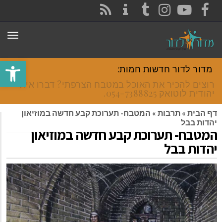
CONTACT
RSS
INSTAGRAM
TUMBLR
YOUTUBE
FACEBOOK
תפר
פתח סרגל
מדור לדור חדשות חמות:
רוצים להכיר את האוכל במטבח הצרפתי? דברו איתי
יהודית לוטואק 054-7388825.
דף הבית
»
תרבות
»
המטבח- תערוכת קבע חדשה במוזיאון
יהדות בבל
המטבח- תערוכת קבע חדשה במוזיאון
יהדות בבל