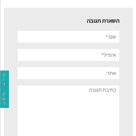
השארת תגובה
שם:*
אימייל*
אתר:
צ
ו
ר
תגובה
ק
ש
ר