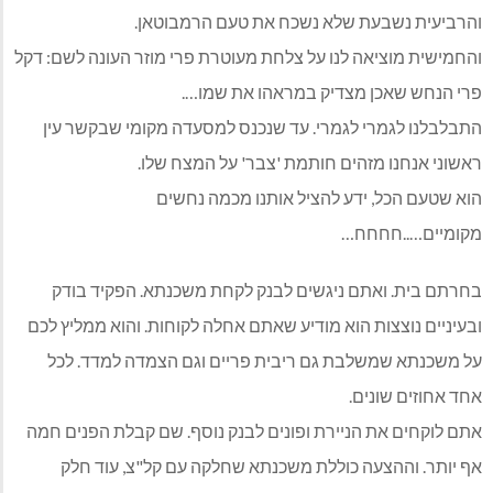
והרביעית נשבעת שלא נשכח את טעם הרמבוטאן.
והחמישית מוציאה לנו על צלחת מעוטרת פרי מוזר העונה לשם: דקל
פרי הנחש שאכן מצדיק במראהו את שמו….
התבלבלנו לגמרי לגמרי. עד שנכנס למסעדה מקומי שבקשר עין
ראשוני אנחנו מזהים חותמת 'צבר' על המצח שלו.
הוא שטעם הכל, ידע להציל אותנו מכמה נחשים
מקומיים…..חחחח…
בחרתם בית. ואתם ניגשים לבנק לקחת משכנתא. הפקיד בודק
ובעיניים נוצצות הוא מודיע שאתם אחלה לקוחות. והוא ממליץ לכם
על משכנתא שמשלבת גם ריבית פריים וגם הצמדה למדד. לכל
אחד אחוזים שונים.
אתם לוקחים את הניירת ופונים לבנק נוסף. שם קבלת הפנים חמה
אף יותר. וההצעה כוללת משכנתא שחלקה עם קל"צ, עוד חלק