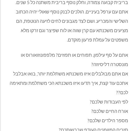
בריבית קבועה צמודה, וחלק נוסף בריבית משתנה כל 5 שנים.
אתם עם ערפל בעיניים. הולכים לבנק נוסף שאולי יהיה הכתוב
השלישי והמכריע. ושם לצד מגבונים לחים לזיעה הנוטפת, הם
מציעים משכנתא עם קרן שווה או לוח שפיצר וגם זרקו מלא
משפטים על עמלת פרעון מוקדם.
אתם על סף עילפון. תפוחים או תפוזים? מלפפונוזואורוס או
מונסטרה דליסיוזה?
אם אתם מבולבלים איזו משכנתא משתלמת יותר, בואו אבלבל
אתכם עוד קצת, איך תדעו איזו משכנתא הכי משתלמת ומתאימה
לכם??
לפי העבודות שלכם?
אורח החיים שלכם?
מספר הילדים שלכם?
תזרים המזומנים העודף שברשותכם?