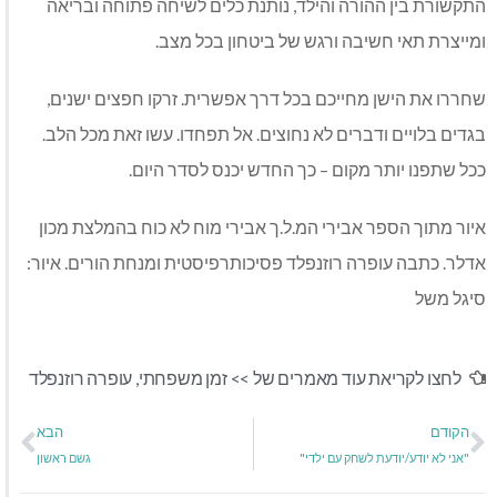
התקשורת בין ההורה והילד, נותנת כלים לשיחה פתוחה ובריאה
ומייצרת תאי חשיבה ורגש של ביטחון בכל מצב.
שחררו את הישן מחייכם בכל דרך אפשרית. זרקו חפצים ישנים,
בגדים בלויים ודברים לא נחוצים. אל תפחדו. עשו זאת מכל הלב.
ככל שתפנו יותר מקום – כך החדש יכנס לסדר היום.
איור מתוך הספר אבירי המ.ל.ך אבירי מוח לא כוח בהמלצת מכון
אדלר. כתבה עופרה רוזנפלד פסיכותרפיסטית ומנחת הורים. איור:
סיגל משל
לחצו לקריאת עוד מאמרים של >>
זמן משפחתי
,
עופרה רוזנפלד
הקודם
הבא
"אני לא יודע/יודעת לשחק עם ילדי"
גשם ראשון