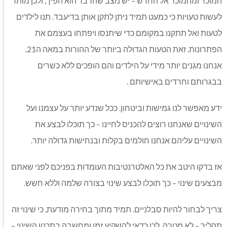
המוכר ומהמוכר אל החדש – יש מצב שהדבר הוא הפיך, ולכן מותר
לעשות טעויות כי כמעט תמיד ניתן לתקן אותן בדיעבד. תנו לילדים
לטעות ואל תתקנו במקומם כדי שיתנסו ויפתחו בעצמם את
הפתרונות. זאת הטעות הגדולה ביותר של ההורות במאה ה21.
אנחנו מגנים יותר מידי על הילדים והם הופכים ללא כשרים
בבגרותם וחרדים באישיותם .
ידע מאפשר לנו גמישות וביטחון. ככל שנדע יותר על עצמנו ועל
השינויים שאנחנו רוצים להכניס לחיינו – כך תוכלו לבצע את
השינויים עליהם אנחנו חולמים בקלות ובנחישות גדולה יותר.
אז בדקו היטב את כל האלטרנטיבות העומדות בפניכם לפני שאתם
מבצעים שינוי – כך תוכלו לבצע שינוי בצורה שלמה וללא חשש.
צריך לבחור להיות סבלניים. תמיד מתוך בחירה מודעת, כי שינוי זה
תהליך – לא מטרה. לכן כדאי להשקיע זמן ומחשבה בתכנון השינוי –