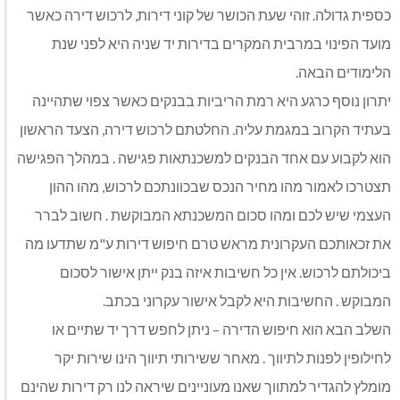
כספית גדולה. זוהי שעת הכושר של קוני דירות, לרכוש דירה כאשר
מועד הפינוי במרבית המקרים בדירות יד שניה היא לפני שנת
הלימודים הבאה.
יתרון נוסף כרגע היא רמת הריביות בבנקים כאשר צפוי שתהיינה
בעתיד הקרוב במגמת עליה. החלטתם לרכוש דירה, הצעד הראשון
הוא לקבוע עם אחד הבנקים למשכנתאות פגישה . במהלך הפגישה
תצטרכו לאמור מהו מחיר הנכס שבכוונתכם לרכוש, מהו ההון
העצמי שיש לכם ומהו סכום המשכנתא המבוקשת . חשוב לברר
את זכאותכם העקרונית מראש טרם חיפוש דירות ע"מ שתדעו מה
ביכולתם לרכוש. אין כל חשיבות איזה בנק ייתן אישור לסכום
המבוקש . החשיבות היא לקבל אישור עקרוני בכתב.
השלב הבא הוא חיפוש הדירה – ניתן לחפש דרך יד שתיים או
לחילופין לפנות לתיווך . מאחר ששירותי תיווך הינו שירות יקר
מומלץ להגדיר למתווך שאנו מעוניינים שיראה לנו רק דירות שהינם