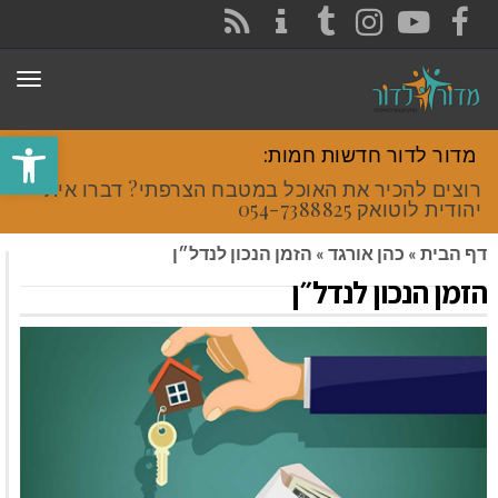
CONTACT
RSS
INSTAGRAM
TUMBLR
YOUTUBE
FACEBOOK
תפר
פתח סרגל
מדור לדור חדשות חמות:
רוצים להכיר את האוכל במטבח הצרפתי? דברו איתי
יהודית לוטואק 054-7388825.
דף הבית
»
כהן אורגד
»
הזמן הנכון לנדל״ן
הזמן הנכון לנדל״ן