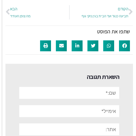
הקודם
הבא
תביעה כנגד ועד הבית בגין נזקי גוף
מה צופן העתיד
שתפו את הפוסט
השארת תגובה
שם:*
אימייל*
אתר: