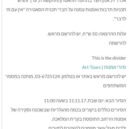
אלדד זיו, אמן ויוצר בתחומי התאטרון והתקשורת, ערך והגיש
תכניות תרבות ואמנות ונמנה על חברי תכנית הסאטירה "אין עם מי
לדבר".
עלות ההרצאה: 50 ש"ח, יש להרשם מראש.
להרשמה
This is the divider
סיורי אמנות | Art Tours
יש להרשם מראש באתר או בטלפון: 03-6725124, מותנה במספר
המשתתפים
הסיור הבא: יום שבת, 11.11.17 בשעה 11:00
הסיורים כוללים ביקורים בכמה מהגלריות שבשכונה וסקירה של
אמנות הרחוב התוססת בקרית המלאכה.
ילדים מגיל עשר מוזמנים להצטרף לסיורים.