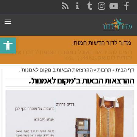
CONTACT
RSS
INSTAGRAM
TUMBLR
YOUTUBE
FACEBOOK
תפר
פתח סרגל
מדור לדור חדשות חמות:
רוצים להכיר את האוכל במטבח הצרפתי? דברו איתי
יהודית לוטואק 054-7388825.
דף הבית
»
תרבות
»
ההרצאות הבאות ב'מקום לאמנות'.
ההרצאות הבאות ב'מקום לאמנות'.