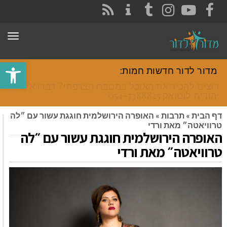
CONTACT
RSS
INSTAGRAM
TUMBLR
YOUTUBE
FACEBOOK
תפר
פתח סרגל
מדור לדור חדשות חמות:
רוצים להכיר את האוכל במטבח הצרפתי? דברו איתי
יהודית לוטואק 054-7388825.
דף הבית
»
תרבות
»
האופרה הירושלמית חוגגת עשור עם ״לה
טרוויאטה״ מאת ורדי
האופרה הירושלמית חוגגת עשור עם ״לה
טרוויאטה״ מאת ורדי