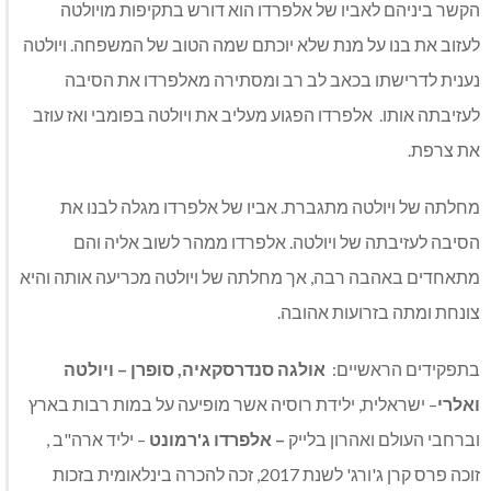
הקשר ביניהם לאביו של אלפרדו הוא דורש בתקיפות מויולטה
לעזוב את בנו על מנת שלא יוכתם שמה הטוב של המשפחה. ויולטה
נענית לדרישתו בכאב לב רב ומסתירה מאלפרדו את הסיבה
לעזיבתה אותו. אלפרדו הפגוע מעליב את ויולטה בפומבי ואז עוזב
את צרפת.
מחלתה של ויולטה מתגברת. אביו של אלפרדו מגלה לבנו את
הסיבה לעזיבתה של ויולטה. אלפרדו ממהר לשוב אליה והם
מתאחדים באהבה רבה, אך מחלתה של ויולטה מכריעה אותה והיא
צונחת ומתה בזרועות אהובה.
בתפקידים הראשיים:
אולגה סנדרסקאיה, סופרן – ויולטה
ואלרי
– ישראלית, ילידת רוסיה אשר מופיעה על במות רבות בארץ
וברחבי העולם ואהרון בלייק
– אלפרדו ג'רמונט
– יליד ארה"ב ,
זוכה פרס קרן ג'ורג' לשנת 2017, זכה להכרה בינלאומית בזכות