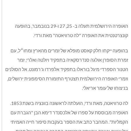
האופרה הירושלמית תעלה ב- 25, 27 ו-29 בנובמבר, בהופעה
קונצרטנטית את האופרה "לה טרוויאטה" מאת ורדי.
בהופעה ייקחו חלק קאסט מופלא של זמרים מהארץ ומחו״ל, עם
זמרת הסופרן אולגה סנדרסקאיה בתפקיד ויולטה ואלרי, זמר
הטנור הספרדי מיגל בוראלו בתפקיד אלפרדו ג'רמונט. אל הסולנים
וזמרי האופרה הירושלמית תצטרף התזמורת הסימפונית ירושלים,
בניצוחו של עומר אריאלי.
לה טרוויאטה, מאת ורדי, הועלתה לראשונה בוונציה בשנת 1853.
האופרה מבוססת על ספרו של אלכסנדר דימא הבן "הגברת עם
הקמליות". המחבר כתב את הספר בעקבות סיפור חייה האמיתי