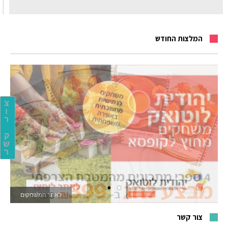
המלצות החודש
צ
ו
ר
ק
ש
ר
לאתר המשחקים
צור קשר