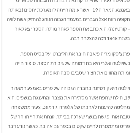
של אישה צעירה שהייתה קורטיזנה בחברה הגבוהה של פריס
באמצע המאה ה 19, ואשר עימה הייתה לו מערכת יחסים (באותה
תקופה רווח אצל הגברים במעמד הגבוה הנוהג להחזיק אשת לוויה
– קורטיזנה). הוא כתב את הספר לאחר מותה. הספר יצא לאור
בשנת 1848 וזכה להצלחה רבה.
פרנצ'סקו מריה פיאבה חיבר את הליברטו על בסיס הספר,
כשויולטה ואלרי היא בת דמותה של גיבורת הספר. סיפור חייה
ומותה מהווים את הציר שסביבו סבה האופרה.
ויולטה היא קורטיזנה בחברה הגבוהה של פריס באמצע המאה ה
19, חולת שחפת אשר מסתירה את מצבה ומתענגת בנשפים. היא
מחליטה להיענות לאהבתו של אלפרדו ג'רמונט, צעיר ממשפחה
טובה אותו פגשה בנשף שערכה בביתה, זונחת את חיי הזוהר של
פריס ומתמסרת לחיים שקטים בכפר עם אהובה. כאשר נודע דבר