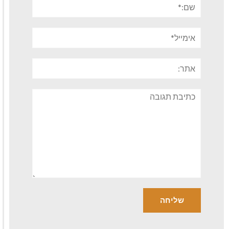
שם:*
אימייל*
אתר:
תגובה