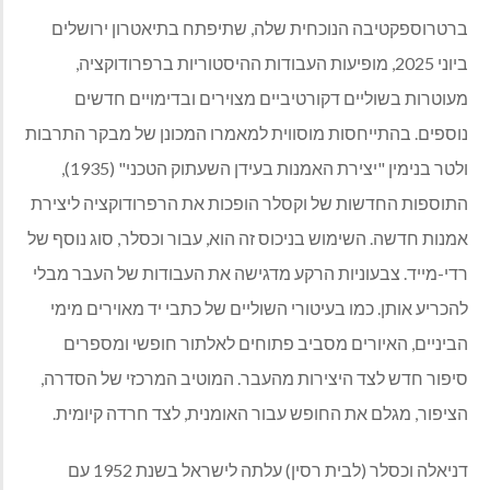
ברטרוספקטיבה הנוכחית שלה, שתיפתח בתיאטרון ירושלים
ביוני 2025, מופיעות העבודות ההיסטוריות ברפרודוקציה,
מעוטרות בשוליים דקורטיביים מצוירים ובדימויים חדשים
נוספים. בהתייחסות מוסווית למאמרו המכונן של מבקר התרבות
ולטר בנימין "יצירת האמנות בעידן השעתוק הטכני" (1935),
התוספות החדשות של וקסלר הופכות את הרפרודוקציה ליצירת
אמנות חדשה. השימוש בניכוס זה הוא, עבור וכסלר, סוג נוסף של
רדי-מייד. צבעוניות הרקע מדגישה את העבודות של העבר מבלי
להכריע אותן. כמו בעיטורי השוליים של כתבי יד מאוירים מימי
הביניים, האיורים מסביב פתוחים לאלתור חופשי ומספרים
סיפור חדש לצד היצירות מהעבר. המוטיב המרכזי של הסדרה,
הציפור, מגלם את החופש עבור האומנית, לצד חרדה קיומית.
דניאלה וכסלר (לבית רסין) עלתה לישראל בשנת 1952 עם