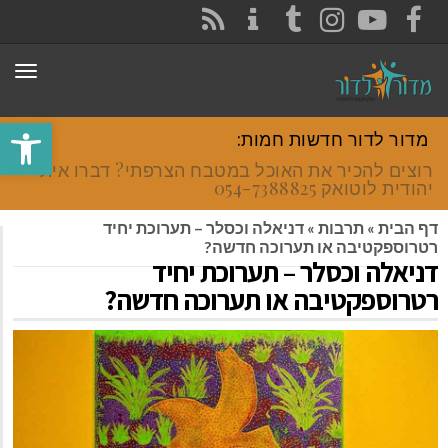
CONTACT
RSS
INSTAGRAM
TUMBLR
YOUTUBE
FACEBOOK
תפר
פתח סרגל
מדור לדור חדשות חמות:
רוצים להכיר את האוכל במטבח הצרפתי? דברו איתי
יהודית לוטואק 054-7388825.
דף הבית
»
תרבות
»
דניאלה וכסלר – תערוכת יחיד
רטרוספקטיבה או תערוכה חדשה?
דניאלה וכסלר – תערוכת יחיד
רטרוספקטיבה או תערוכה חדשה?