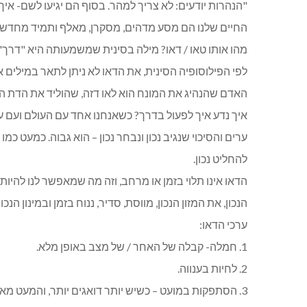
"הנהרות יודעים: לא צריך למהר. בסוף הם יגיעו לשם- איך 
החיים שלנו הם מסע מדהים, מסקרן, מאלף ותמיד מחדש 
מהו אותו טאו / דאו? מילה בסינית שמשמעותה היא "דרך",
לפי הפילוסופיה הסינית, את הדאו לא ניתן לתאר במילים או
האדם שהנהיג את המונח הוא לאו דזה, שהוליד את הדת ה
איך נדע איך לפעול בדרך? כשאנחנו אחד עם העולם ועם עצמ
ערים והסיכוי שנגיב נכון ונבחר נכון – הוא גבוה. כמעט כמ
להחליט נכון.
הדאו אינו תלוי בזמן או מרחב, וזה מה שמאפשר לנו להיות 
הנכון, את המזון הנכון, מווסת, סדיר, ננוח בזמן ובמינון ה
ערכי הדאו:
1. חמלה- קבלה של האחר / של מצב באופן מלא.
2. לחיות בענווה.
3. הסתפקות במועט – כשיש יותר דואגים יותר, והמעט מאפשר לחיות באושר. "אם יש לך את הכל – אפשר רק לאבד.."