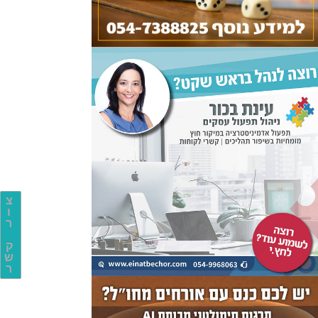
צ
ו
ר
ק
ש
ר