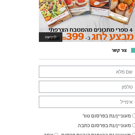
לרכישה
לאתר המשחקים
צור קשר
מעוניין/נת בפרסום טור
מעוניין/נת בפרסום כתבה
מעוניין/נת בהזמנת קוביית פרסום
אחר