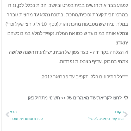
לפגוע בבריאות הנשים בבית בפרט וביושבי הבית בכלל. לכן, נניח
במרכז הבית קערת זכוכית/מתכת . בתוכה נמלא עד מחצית גובהה
במלח, נניח שש מטבעות מתכת זהות (כסף: 10 א"ג, חצי שקל וכד')
ונמלא אותה במים עד שיכסו את המלח. נקפיד למלא במים כשהם
יתאדו!
4. הצלחה בקריירה – בצד צפון של הבית, יש להניח השנה שלושה
צמחי במבוק . עדיף בצנצנות נפרדות.
***כל התיקונים הללו תקפים עד פברואר 2017.
לחצו לקריאת עוד מאמרים של >>
השינוי מתחיל כאן
הקודם
הבא
מה הקשר בין אביב לאומץ?
ספירת העומר וימי הזכרון