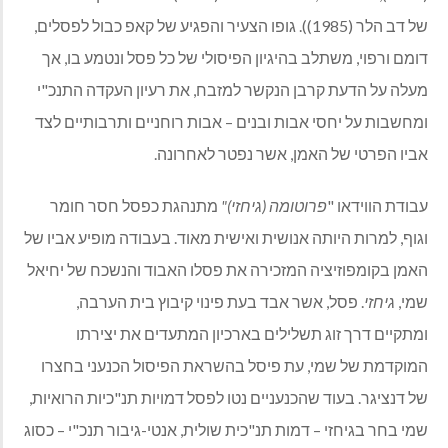
של דב הלר (1985)). גופו הצעיר והפגיע של קאפ כבול לפסלים,
דומם ורפוי, משתלב בהיגיון הפיסולי של כל פסל ונטמע בו, אך
מעלה על הדעת קרבן הנקשר למזבח, את רעיון העקדה התנכ"י
ומחשבות על יחסי אבות ובנים – אבות רוחניים ותרבותיים לצד
אביו הפרטי של האמן, אשר נפטר לאחרונה.
עבודת הווידאו "
פרוטומה (גיחזי)"
מתנהגת כפסל חסר חומר
וגוף, למרות היותה אנושית ואישית מאוד. בעבודה מופיע אביו של
האמן בקומפוזיציה המזכירה את פסלו האבוד והנשכח של יחיאל
שמי,
גיחזי
. פסל, אשר אבד בעת פינוי קיבוץ בית הערבה,
ומתקיים דרך זוג תשלילים בארכיון המתעדים את יצירתו
המוקדמת של שמי, עת פיסל בהשראת הפיסול הכנעני בחצרו
של דנציגר. בעוד שהכנעניים נטו לפסל דמויות תנ"כיות הרואיות,
שמי בחר בגיחזי – דמות תנ"כית שולית, אנטי-גיבור תנכ"י – כסוג