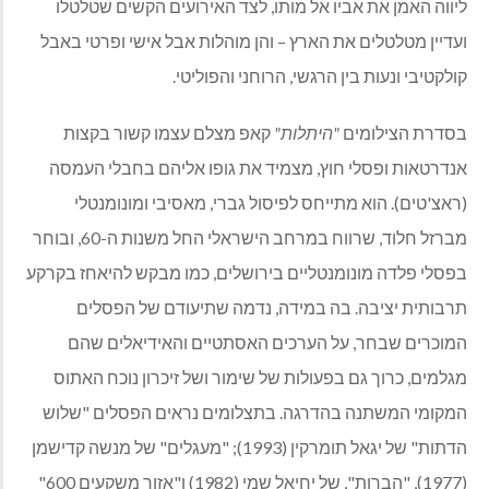
ליווה האמן את אביו אל מותו, לצד האירועים הקשים שטלטלו
ועדיין מטלטלים את הארץ – והן מוהלות אבל אישי ופרטי באבל
קולקטיבי ונעות בין הרגשי, הרוחני והפוליטי.
בסדרת הצילומים
"היתלות"
קאפ מצלם עצמו קשור בקצות
אנדרטאות ופסלי חוץ, מצמיד את גופו אליהם בחבלי העמסה
(ראצ'טים). הוא מתייחס לפיסול גברי, מאסיבי ומונומנטלי
מברזל חלוד, שרווח במרחב הישראלי החל משנות ה-60, ובוחר
בפסלי פלדה מונומנטליים בירושלים, כמו מבקש להיאחז בקרקע
תרבותית יציבה. בה במידה, נדמה שתיעודם של הפסלים
המוכרים שבחר, על הערכים האסתטיים והאידיאלים שהם
מגלמים, כרוך גם בפעולות של שימור ושל זיכרון נוכח האתוס
המקומי המשתנה בהדרגה. בתצלומים נראים הפסלים "שלוש
הדתות" של יגאל תומרקין (1993); "מעגלים" של מנשה קדישמן
(1977), "הברות", של יחיאל שמי (1982) ו"אזור משקעים 600"