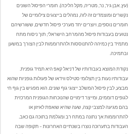
(עץ, אבן גיר, נר, מטריה, מקל הליכה). חומרי הפיסול השונים
נקשרים ומוצמדים זה לזה, נמהלים בייצוגים צילומיים של
חומרים נוספים, ויוצרים יחד מערכי פיסול חדשים, ששורשיהם
נטועים בעבודות פיסול מהמרחב הישראלי, תוך ניסוח מתח
מתמיד בין כמיהה להתנוססות ולהתרוממות לבין הצורך במשען
ובתמיכה.
נקודת המוצא בעבודותיו של דניאל קאפ היא תמיד גופנית.
עבודותיו נעות בין תצלומי סטילס ווידאו של פעולות גופניות שהוא
מבצע, לבין פיסול המשלב ייצוגי גוף שונים. הוא מפגיש בין גוף חי
לגופים דוממים, ומייצר דימויים שהנוכחות הגופנית המרכזית
בהם מגיעה למצבי קצה, שעה שהיא שואפת לאיזון או
להתרוממות אך נתונה במתח רב ומגלמת בתוכה גם כאב.
העבודות בתערוכה נוצרו בשנתיים האחרונות – תקופה שבה