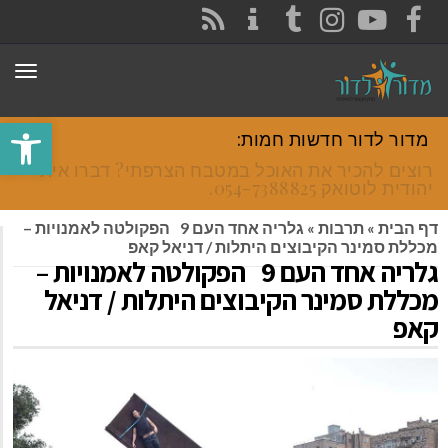
CONTACT
RSS
INSTAGRAM
TUMBLR
YOUTUBE
FACEBOOK
תפר
פתח סרגל
מדור לדור חדשות חמות:
רוצים להכיר את האוכל במטבח הצרפתי? דברו איתי
יהודית לוטואק 054-7388825.
דף הבית
»
תרבות
»
גלריה אחד העם 9 הפקולטה לאמנויות –
מכללת סמינר הקיבוצים היתלות / דניאל קאפ
גלריה אחד העם 9 הפקולטה לאמנויות –
מכללת סמינר הקיבוצים היתלות / דניאל
קאפ