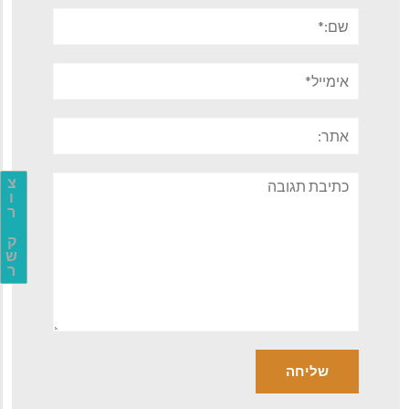
שם:*
אימייל*
אתר:
תגובה
צ
ו
ר
ק
ש
ר