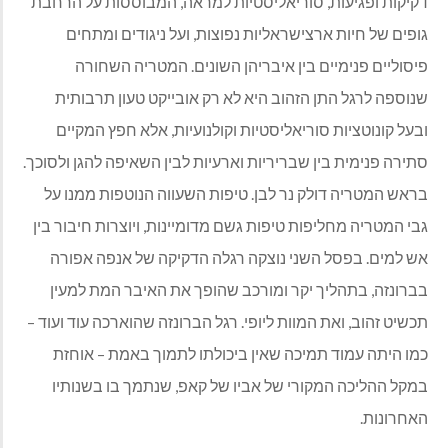
דקיקות ופגיעות, סוריאליסטיות למראה, המבוססות על הרחבת
גופים של חיות ארצישראליות נפוצות, ועל ניגודים ומתחים
פיסוליים פנימיים בין איבריהן השונים. המטריה השחורה
שנוספה לרגל התן הזהוב היא לא רק אובייקט טעון תרבותית
ובעל קונוטציות סוריאליסטיות וקולנועיות, אלא חפץ המקיים
סתירה פנימית בין שבריריות וארעיות לבין השאיפה להגן ולסוכך.
בראש המטריה דולק נר לבן. טיפות השעווה הנוטפות ממנו על
גבי המטריה מחליפות טיפות גשם מדומיינות, ויוצרות חיבור בין
אש למים. בפסל השני נוצקה רגלה הדקיקה של אנפה אפורה
בברונזה, בתהליך יקר ומורכב שהופך את האיבר המת למעין
תכשיט זהוב, ואת המוות ליופי. רגל הברונזה שהוארכה עוד ועוד –
כמו היתה עמוד תמיכה שאין ביכולתו לתמוך באמת – אוחזת
במקל ההליכה המקורי של אביו של קאפ, שנתמך בו בשנותיו
האחרונות.