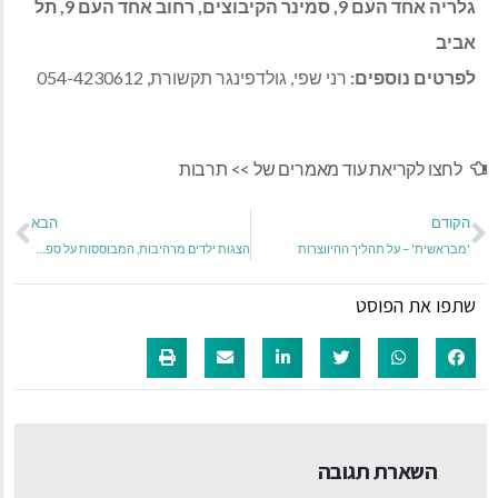
גלריה אחד העם 9, סמינר הקיבוצים, רחוב אחד העם 9, תל
אביב
לפרטים נוספים:
רני שפי, גולדפינגר תקשורת, 054-4230612
לחצו לקריאת עוד מאמרים של >>
תרבות
הקודם
הבא
'מבראשית' – על תהליך ההיווצרות
הצגות ילדים מרהיבות, המבוססות על ספרי קריאה אהובים, יועלו בכל רחבי מרכז הארץ
שתפו את הפוסט
השארת תגובה