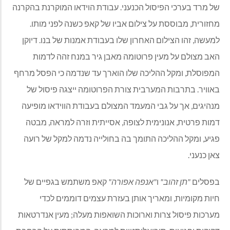
של מרד בערכי הפיסול הכנעני. עבודת הוידאו המוקרנת בהקרנה
מחזורית, מבוססת על צילום אביו של קאפ כשנה לפני מותו.
למעשה, זהו הצילום האחרון שלו בעבודת אמנות של בנו. דיוקן
האב מצולם על מעין פרוטומה מאבן גיר במנח זהה לדמות
המפוסלת, ומקל ההליכה שלו הוארך עד שנדמה כי הפסל מרחף
באוויר. בתרבות המערבית צורת הפרוטומה ייצגה פיסול של
מנהיגים, אך על גבי המעמד המצולם בעבודת הווידאו מופיעה
דמות פרטית, אנונימית לצופה, אסייתית וזרה למראה, מבטה
פגיע, ומקל ההליכה התומך בה בחולייה נדמה למקל של רועה
צאן כנעני.
בפסלים
"תן זהוב"
ו
"אנפה אפורה"
קאפ משתמש בגפיים של
חיות מקומיות, ומאריך אותן בעזרת עצמים דוממים לכדי
מערכות פיסול צרות וארוכות השואפות מעלה; מעין אנדרטאות