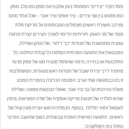
פסל הקיר
"צירים"
המפוסל בעץ אלון נראה ספק כמו צלב ספק
כמו מפגש בין שני צירים – ציר אופקי וציר אנכי – שכל אחד מהם
מורכב משורת ראשים מוכפלים המבוססים על סריקת תלת
ממד של פני האמן. חזרתיות הדימוי לאורך הצירים יוצרת מחווה
גופנית מתמשכת של תנודות "כן" ו"לא", של הנהון ושלילה,
המבטאת את התנועה הפנימית המלווה כל קבלת החלטה, כל
התלבטות או בחירה. נדמה שהפסל מנציח סוג של ספק פנימי
מתמיד דרך יצירת שובל של תנודות ראש מנוגדות, המשתלבות
זו בזו כבמעשה שתי וערב: הסכמה הכרוכה בהפניית המבט
מעלה והרכנתו על גבי ציר אנכי, שאולי מבטאת אמונה; ושלילה
שהיא תולדה של תנועת סריקה אופקית של שדה המציאות, מימין
לשמאל וחוזר חלילה.
בנוסף, הכפלת הראש יוצרת מעין קהל של
ראשים;
התנועה האישית הופכת קבוצתית, כשם שהעצב הפרטי
נמהל בזה הקולקטיבי.