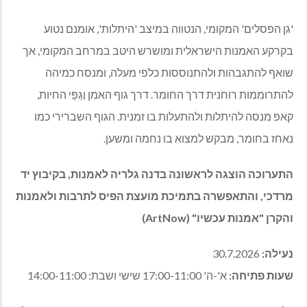
'גן הפסלים' המקומי, הנטווה במיצב 'היתלות', אומנם נטוע
בקרקע האמנות הישראלית ומושרש היטב במרחב המקומי, אך
שואף להתגבהות ולהתנוססות כלפי מעלה, ומנסח כמיהה
להתרוממות רוחנית דרך החומר. דרך גוף האמן וְגַפֵּי החיות,
קאפ מנסה להיתלות ולהתעלות בו זמנית. הגוף השברירי כמו
נאחז בחומר, מבקש למצוא בו נחמה ומשען.
התערוכה הוצגה לראשונה בדנה גלריה לאמנות, בקיבוץ יד
מרדכי, והתאפשרה בתמיכת מועצת הפיס לתרבות ולאמנות
והקרן "אמנות עכשיו" (ArtNow)
נעילה:
30.7.2026
שעות פתיחה:
א'-ה' 17:00-11:00 שישי ושבת: 14:00-11:00