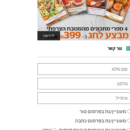
לרכישה
לאתר המשחקים
צור קשר
מעוניין/נת בפרסום טור
מעוניין/נת בפרסום כתבה
מעוניין/נת בהזמנת קוביית פרסום
אחר