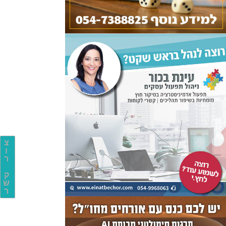
צ
ו
ר
ק
ש
ר