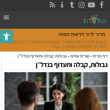
CONTACT
RSS
INSTAGRAM
TUMBLR
YOUTUBE
FACEBOOK
תפר
פתח סרגל
מדור לדור חדשות חמות:
רוצים להכיר את האוכל במטבח הצרפתי? דברו איתי
יהודית לוטואק 054-7388825.
דף הבית
»
שרית שחם
»
גבולות, קבלה ותעדוף בנדל״ן
גבולות, קבלה ותעדוף בנדל״ן