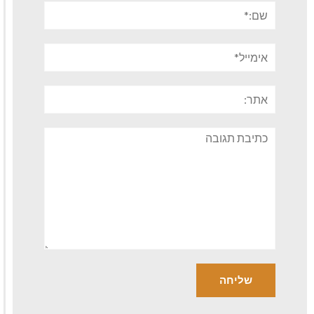
שם:*
אימייל*
אתר:
תגובה