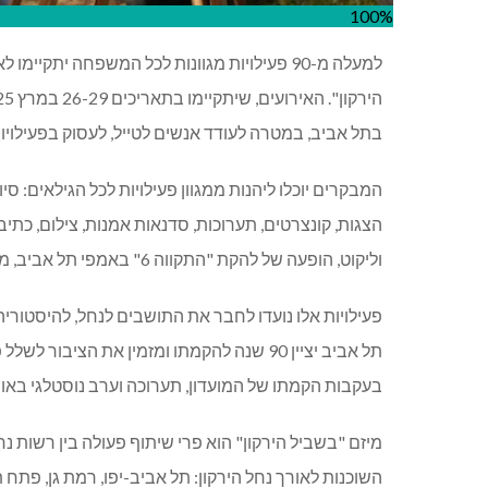
100%
למעלה מ-90 פעילויות מגוונות לכל המשפחה יתק
בתל אביב, במטרה לעודד אנשים לטייל, לעסוק בפעילויו
המבקרים יוכלו ליהנות ממגוון פעילויות לכל הגילאים: סיו
הצגות, קונצרטים, תערוכות, סדנאות אמנות, צילום, כתיבה
וליקוט, הופעה של להקת "התקווה 6" באמפי תל אביב, מופע "אגדה חיה" בהובלת שחר אבן צור ועוד.
פעילויות אלו נועדו לחבר את התושבים לנחל, להיסטוריה של
תל אביב יציין 90 שנה להקמתו ומזמין את הציב
בעקבות הקמתו של המועדון, תערוכה וערב נוסטלגי באווי
מיזם "בשביל הירקון" הוא פרי שיתוף פעולה בין רשות נחל
השוכנות לאורך נחל הירקון: תל אביב-יפו, רמת גן, פתח ת