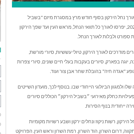
יימו לאורך נחל הירקון בסוף חודש מרץ במסגרת מיזם "בשביל
הירקון". האירועים, שיתקיימו בתאריכים 26-29 במרץ 2025, יפרסו לאורך כל תוואי הנחל, מראש העין ועד שפך הירקון
ת ספורט ולבלות לאורך הנחל
.
רים מודרכים לאורך הירקון, טיולי עששיות, סיורי מורשת,
, יוגה בפארק, סיורים בעקבות בעלי חיים שונים, סיורי צפרות
ו ולמגוון הביולוגי הייחודי שבו. בנוסף לכך, מועדון השייטים
ור לשלל פעילויות כחלק מאירועי ״בשביל הירקון״ הכוללים סיורים
רה ייחודית בנוף הסירות.
 הירקון, רשות ניקוז ונחלים ירקון ושבע רשויות מקומיות
קווה, דרום השרון, הוד השרון, רמת השרון וראש העין. הפרויקט