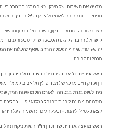
מדגיש את חשיבותו של הירקון כציר מרכזי המחבר בין הק
הפתיחה החגיגי בגן לאומי תל אפק ב-26 במרץ, בהשתתפות 700 תלמידים – 100 מכל רשות משתתפת
לצד רשות ניקוז ונחלים ירקון, רשות נחל הירקון והרשוי
לישראל, החברה להגנת הטבע, רשות הטבע והגנים, המש
יהושע ועוד. שיתוף הפעולה הרחב שואף להעלות את המו
הנחל והסביבה
.
ראש עיריית תל אביב-יפו ויו"ר רשות נחל הירקון, רון 
דן ועורק חיים מרכזי של מטרופולין תל אביב. למעלה משנ
ניתן לשוט בנחל בבטחה, ולאורכו הוקמו פינות חמד, שבילי
הזדמנות מצוינת ליהנות מהנחל במלוא יופיו – בהליכה ב
לצאת, לטייל, ליהנות – ובעיקר לזכור: השמירה על הירקון
ראש מועצה אזורית שדות דן ויו"ר רשות ניקוז ונחלים 