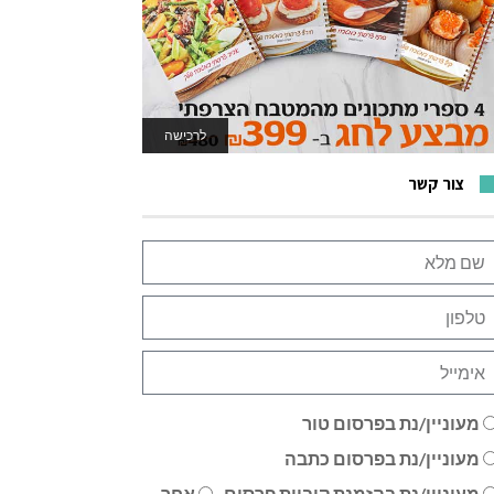
לרכישה
לאתר המשחקים
צור קשר
מעוניין/נת בפרסום טור
מעוניין/נת בפרסום כתבה
מעוניין/נת בהזמנת קוביית פרסום
אחר