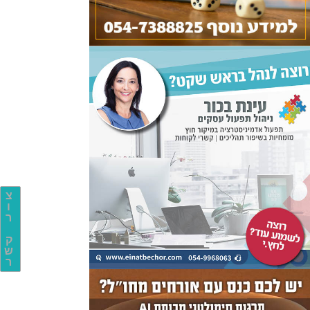
צ
ו
ר
ק
ש
ר