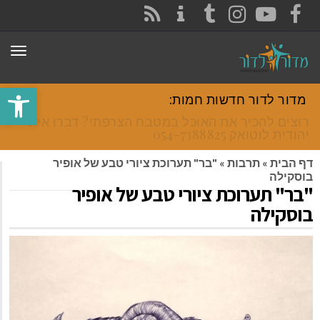
CONTACT
RSS
INSTAGRAM
TUMBLR
YOUTUBE
FACEBOOK
תפר
פתח סרגל
מדור לדור חדשות חמות:
רוצים להכיר את האוכל במטבח הצרפתי? דברו איתי
יהודית לוטואק 054-7388825.
דף הבית
»
תרבות
»
"בר" תערוכת ציורי טבע של אופיר
בוסקילה
"בר" תערוכת ציורי טבע של אופיר
בוסקילה