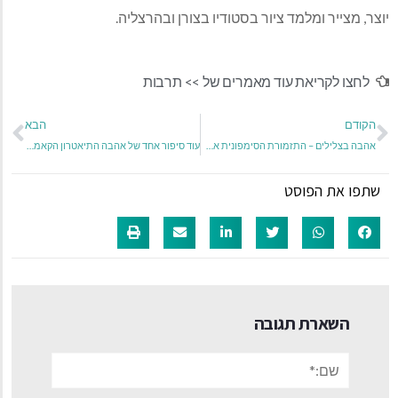
יוצר, מצייר ומלמד ציור בסטודיו בצורן ובהרצליה.
לחצו לקריאת עוד מאמרים של >>
תרבות
הקודם
הבא
אהבה בצלילים – התזמורת הסימפונית אשדוד חוזרת עם קונצרטים מוסברים חדשים
עוד סיפור אחד של אהבה התיאטרון הקאמרי במופע מחווה מרגש במלאות 12 שנים לפטירתו של עוזי חיטמן
שתפו את הפוסט
השארת תגובה
שם:*