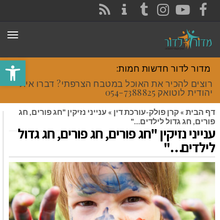
CONTACT
RSS
INSTAGRAM
TUMBLR
YOUTUBE
FACEBOOK
תפר
פתח סרגל
מדור לדור חדשות חמות:
רוצים להכיר את האוכל במטבח הצרפתי? דברו איתי
יהודית לוטואק 054-7388825.
דף הבית
»
קרן פולק-עורכת דין
»
ענייני נזיקין "חג פורים, חג
פורים, חג גדול לילדים…"
ענייני נזיקין "חג פורים, חג פורים, חג גדול
לילדים…"