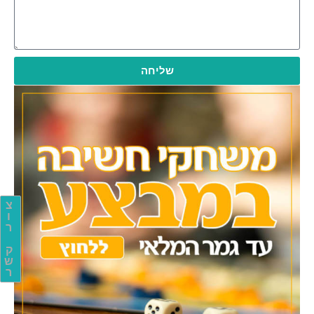
שליחה
צ
ו
ר
ק
ש
ר