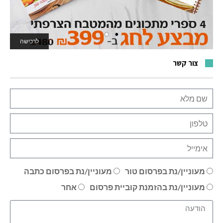
לרכישה
לאתר המשחקים
צור קשר
מעוניין/נת בפרסום טור
מעוניין/נת בפרסום כתבה
מעוניין/נת בהזמנת קוביית פרסום
אחר