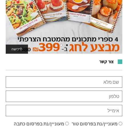
לרכישה
לאתר המשחקים
צור קשר
מעוניין/נת בפרסום טור
מעוניין/נת בפרסום כתבה