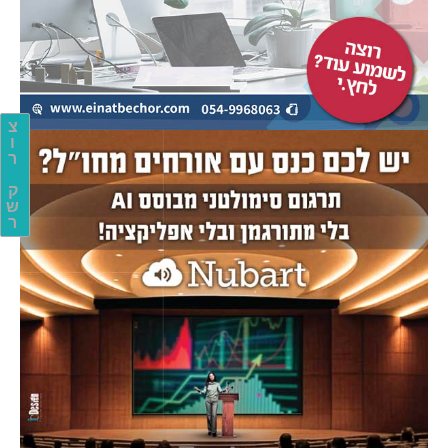
צ
ו
ר
ק
ש
ר