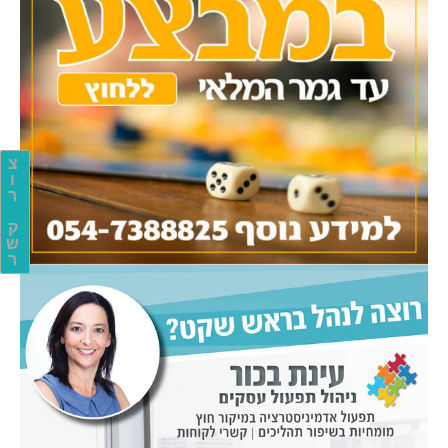
צ
ו
ר
ק
ש
ר