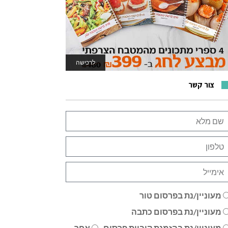
לרכישה
לאתר המשחקים
צור קשר
מעוניין/נת בפרסום טור
מעוניין/נת בפרסום כתבה
מעוניין/נת בהזמנת קוביית פרסום
אחר