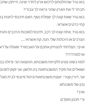
בוא נגיד שהחלטתם לרכוש ארון לחדר שינה. הייתכן שתבואו
תבחר לי את הארון שהכי נראה לך עבורי?
בוא נגיד שאת קונה לך שמלת נשף, האם תיכנסי לחנות בכי
קחי כרטיס אשראי.
בוא נגיד, אתה קונה לך רכב, תיכנס לסוכנות הרכבים ותגי
הצרכים או היכולות שלי. הנה, קח אשראי…..
או קיי. הצלחתי להצחיק אתכם על האבסורד שעולה על דעתי
אז למה?????
למה כשזה מגיע ללקיחת משכנתא, ההוצאה הכי גדולה במש
ושואלים את פקיד המשכנתאות בזו הלשון: אני זקוק לסכום 
נכון של משכנתא.
ואיך?
ע"י תכנון מוקדם.