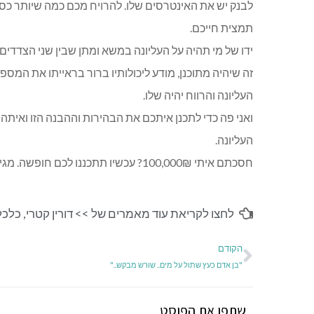
לבנק יש את האינטרסים שלו. להרויח מכם כמה שיותר כס
תמצית חייכם.
ידו של מי תהיה על העליונה במשא ומתן שבין שני הצדדים? 
זה שיהיה מתוכנן, מודע ליכולותיו ברור בראייתו את המספ
העליונה והרווח יהיה שלו.
ואני פה כדי לתכנן איתכם את הבהירות וההבנה הזו ואיתה
העליונה.
חסכתם איתי 100,000₪? עכשיו תתכננו לכם חופשה. מגיע לכם!!!
לחצו לקריאת עוד מאמרים של >>
דורין קטרי
,
כלכלי
הקודם
"בן אדם כעץ שתול על מים.. שורש מבקש.."
שתפו את הפוסט