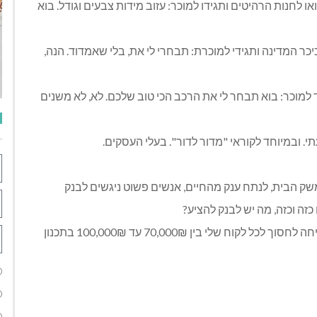
 לחנות הרהיטים ותגידו למוכר: עזוב מידות צבעים וגודל. בוא
כר המדינה ותגידי למוכרת: תבחרי לי את, בלי שאמדוד. הנה,
ד למוכר: בוא תבחר לי את הרכב הכי טוב שלכם. לא, לא משנים
. ובמיוחד לקוראי "מדור לדור". בעלי העסקים.
ק הבית, לנתח ענק מהחיים, אנשים פשוט ניגשים לבנק
כזה וכזה, מה יש לבנק להציע?
אני, דורין קטרי. יועצת משכנתאות וניהול פיננסי לבית מצליחה לחסוך לכל לקוח שלי בין 70,000₪ עד 100,000₪ בתכנון