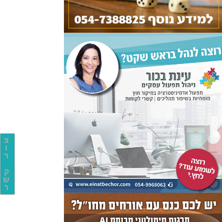
צ
ו
ר
ק
ש
ר