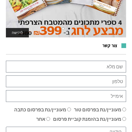
לרכישה
לאתר המשחקים
צור קשר
מעוניין/נת בפרסום טור
מעוניין/נת בפרסום כתבה
מעוניין/נת בהזמנת קוביית פרסום
אחר