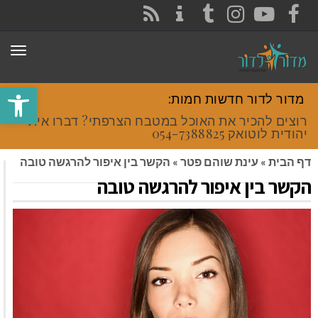
CONTACT
RSS
INSTAGRAM
TUMBLR
YOUTUBE
FACEBOOK
תפר
פתח סרגל
מדור לדור חדשות חמות:
רוצים להכיר את האוכל במטבח הצרפתי? דברו איתי
יהודית לוטואק 054-7388825.
דף הבית
»
עינת שוהם פטר
»
הקשר בין איפור להרגשה טובה
הקשר בין איפור להרגשה טובה