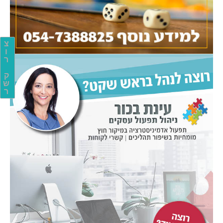
צ
ו
ר
ק
ש
ר