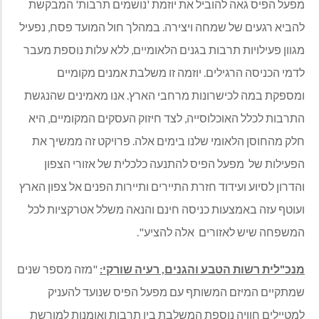
מפעל הפיס גאה להוביל את יוזמת 'נושמים תרבות' המבקשת
להביא רגעים של שמחה ויצירה. במהלך חול המועד פסח, נפעיל
מגוון פעילויות תרבות בגנים הלאומיים, ללא עלות נוספת מעבר
לדמי הכניסה הרגילים. יוזמה זו משלבת אמנים מקומיים
ומספקת במה לכישרונות מרחבי הארץ. אנו מאמינים שהנגשת
התרבות לכלל האוכלוסייה, לצד חיזוק העסקים המקומיים, היא
חלק מהחוסן הלאומי שלנו בימים אלה. פרויקט זה ממשיך את
הפעילות של מפעל הפיס להתנעה כלכלית של אזורי הצפון
והדרון לסיוע ועידוד חזרת התיירים ותיירות הפנים אל צפון הארץ
ועוטף עזה באמצעות כניסה חינם והנאה משלל אטרקציות לכל
המשפחה שיש לאזורים אלה להציע".
מנכ"לית רשות הטבע והגנים, רעיה שורקי:
"מזה מספר שנים
שמתקיים המיזם המשותף עם מפעל הפיס שנועד להעניק
למטיילים חוויה נוספת המשלבת בין תרבות ואומנות למורשת