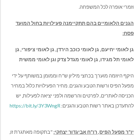
וזמרי אופרה לכל המשפחה.
הגנים הלאומיים בהם תתקיימנה פעילויות בחול המועד
פסח:
גן לאומי יחיעם, גן לאומי כוכב הירדן, גן לאומי ציפורי, גן
לאומי תל מגידו, גן לאומי מגדל צדק וגן לאומי ממשית
היקף היוזמה מוערך בכחצי מיליון ש"ח וממומן במשותף על ידי
מפעל הפיס ורשות הטבע והגנים. מחיר הפעילויות כלול במחיר
הכניסה לאתרים
.
לפרטים והרשמה ולפני יציאה לפעילות, יש
להתעדכן באתר רשות הטבע והגנים:
https://bit.ly/3Y3WngR
יו"ר מפעל הפיס, רו"ח אביגדור יצחקי:
"בתקופה מאתגרת זו,