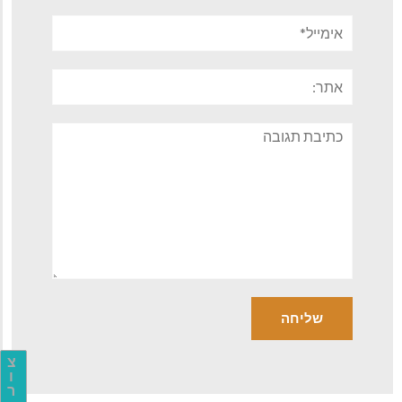
אימייל*
אתר:
תגובה
צ
ו
ר