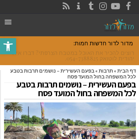
CONTACT
RSS
INSTAGRAM
TUMBLR
YOUTUBE
FACEBOOK
תפר
פתח סרגל
מדור לדור חדשות חמות:
רוצים להכיר את האוכל במטבח הצרפתי? דברו איתי
יהודית לוטואק 054-7388825.
דף הבית
»
תרבות
»
בפעם העשירית – נושמים תרבות בטבע
לכל המשפחה בחול המועד פסח
בפעם העשירית – נושמים תרבות בטבע
לכל המשפחה בחול המועד פסח