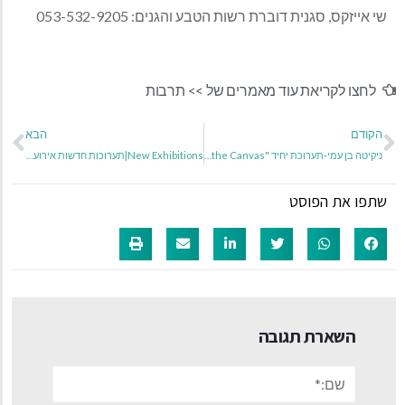
שי אייזקס, סגנית דוברת רשות הטבע והגנים: 053-532-9205
לחצו לקריאת עוד מאמרים של >>
תרבות
הקודם
הבא
ניקיטה בן עמי-תערוכת יחיד "the other side of the Canvas" הסיפור שלא סופר….
New Exhibitions|תערוכות חדשות אירוע פתיחה ביום חמישי ה-03/04/2025 בשעה 20:00
שתפו את הפוסט
השארת תגובה
שם:*