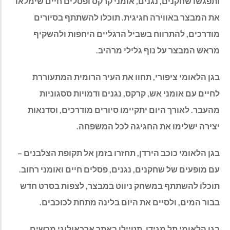
ותפגשו שחקנים, נגנים, אומני קרקס ופסלים חיים שימלאו
את המבצר באווירה חגיגית. תוכלו להשתתף בסיורים
מודרכים, להתרווח בשביל הרגליים היחפות ולהשקיף
מראש המבצר על נוף גלילי מרהיב.
בגן הלאומי ציפורי, תחוו את העיר הרומית המתעוררת
לחיים עם אומני אש, קרקס, נגנים ודמויות ססגוניות
מהעבר. לאורך היום יתקיימו סיורים מודרכים, וסדנאות
יצירה ישלימו את החגיגה לכל המשפחה.
בגן הלאומי כוכב הירדן, תחזרו בזמן אל תקופת הצלבנים –
עם מופעים של שחקנים, נגנים, פסלים חיים ואומני רחוב.
תוכלו להשתתף במשחק ניווט במבצר, לצפות בסרט חדש
בבור המים, ולסיים את היום בלינה מתחת לכוכבים.
בגן הלאומי תל מגידו, תטיילו באתר ארכאולוגי מרשים