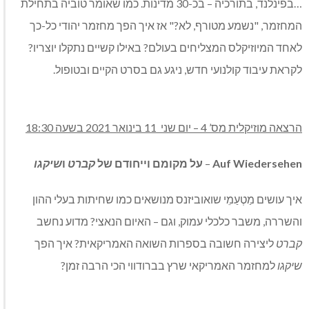
…בפינלנד, בתורכיה – בכ-30 מדינות. כמו שאומר טוביה בתחילת
המחזמר, "נשמע מטורף, לא?" אז איך הפך מחזמר יהודי כל-כך
לאחד המיוזיקלס המצליחים בעולם? באילו קשיים נתקלו יוצריו?
לקראת עיבוד קולנועי חדש, ניגע גם בסרט הקיים ובטופול.
הרצאה מוזיקלית מס’ 4 – יום שני 11 בינואר 2021 בשעה 18:30
Auf Wiedersehen
–
על מקומם וייחודם של
קברט
ו
שיקגו
איך עושים מַטְעַמֵי שואוביזנס מנושאים כמו שחיתות בעלי ההון
והשררה, משבר כלכלי עמוק, וגם – האיום הנאצי? מדוע נחשב
קברט
ליצירה חשובה בספרות השואה האמריקאית? איך הפך
שיקגו
למחזמר האמריקאי שרץ בברודווי הכי הרבה זמן?