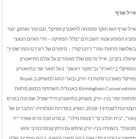
אייל שרף
אייל שרף הוא חוקר ומומחה לתאטרון מוזיקלי, וגם זמר ושחקן. יוצר
ומציג המופע עטור השבחים "צללי המוזיקה – הדי האיום הנאצי
בשלושה מחזות-זמר" ו"הנרקוד? – סיפורם של רוג’רס והמרשטיין",
שיעלה בקרוב. אייל פרסם שלל מאמרים על עולם התיאטרון
המוזיקלי ב"הארץ" וב"מקור ראשון". בעל תואר שני בתיאטרון
מוזיקלי מאוניברסיטת ניו-יורק, ובוגר החוג למשחק ב-Royal
Birmingham Conservatoire באנגליה. השתתף במגוון מחזות
ומחזות-זמר בניו-יורק. משחק בתיאטרון היידישפיל, שם זכה בפרס
הצטיינות לשנת 2018-19. הופיע בסדרות הטלוויזיה “החברים של
נאור”, “בית הכלבים” ו”צומת מילר”, ובסרט זוכה פרס אופיר "יד
מכוונת". בשנותיו בניו-יורק שימש גם כחזן קונסרבטיבי והוא
ממשיך עבודה זו מדי שנה בחגי תשרי (השנה, ברוח הזמנים, שלח