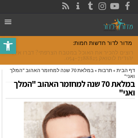
CONTACT
RSS
INSTAGRAM
TUMBLR
YOUTUBE
FACEBOOK
תפר
פתח סרגל
מדור לדור חדשות חמות:
רוצים להכיר את האוכל במטבח הצרפתי? דברו איתי
יהודית לוטואק 054-7388825.
דף הבית
»
תרבות
»
במלאת 70 שנה למחזמר האהוב "המלך
ואני"
במלאת 70 שנה למחזמר האהוב "המלך
ואני"