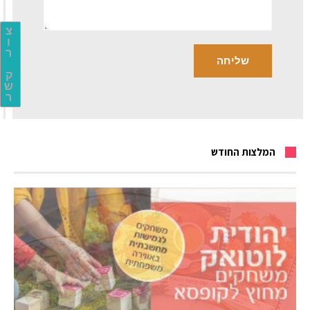
צ
ו
ר
ק
ש
ר
המלצות החודש