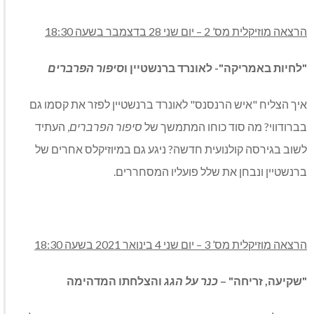
הרצאה מוזיקלית מס’ 2 – יום שני 28 בדצמבר בשעה 18:30
"לחיות באמריקה"- לאונרד ברנשטיין ו
סיפור הפרברים
איך הצליח "איש הרנסנס" לאונרד ברנשטיין לפזר את קסמו גם
בברודווי? מה סוד כוחו המתמשך של
סיפור הפרברים
, העתיד
לשוב בגירסה קולנועית חדשה? ניגע גם במיוזיקלס אחרים של
ברנשטיין ונבחן את שלל פועליו המסחררים.
הרצאה מוזיקלית מס’ 3 – יום שני 4 בינואר 2021 בשעה 18:30
"שקיעה, זריחה" –
כנר על הגג
והצלחתו המדהימה